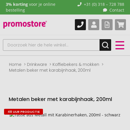
3% korting
voor je online
+31 (0) 318 – 728 788
bestelling
Contact
Home
Drinkware
Koffiebekers & mokken
Metalen beker met karabijnhaak, 200ml
Metalen beker met karabijnhaak, 200ml
48 UUR PRODUCTIE
Naar
het
einde