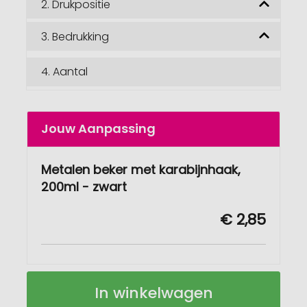
2.
Drukpositie
3.
Bedrukking
4.
Aantal
Jouw Aanpassing
Metalen beker met karabijnhaak,
200ml - zwart
€ 2,85
Metalen
Op
In winkelwagen
beker
voorraad
met