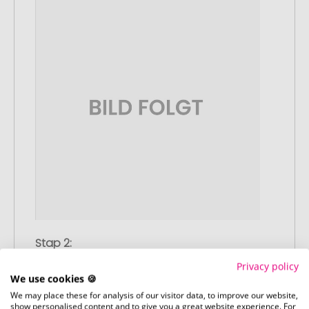
Stap 2:
Upload van uw logo of ontwerp
Privacy policy
Upload uw logo of ontwerp op onze
We use cookies 🍪
afrekenpagina (checkout) en rond uw
We may place these for analysis of our visitor data, to improve our website,
show personalised content and to give you a great website experience. For