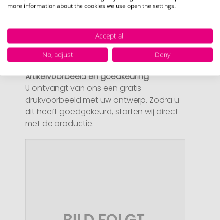
bestelling af. Mocht u op dit moment
more information about the cookies we use open the settings.
geen geschikt bestand beschikbaar
hebben, dan kunt u dit later aanleveren.
Accept all
No, adjust
Deny
Stap 3:
Artikelvoorbeeld en goedkeuring
U ontvangt van ons een gratis
drukvoorbeeld met uw ontwerp. Zodra u
dit heeft goedgekeurd, starten wij direct
met de productie.