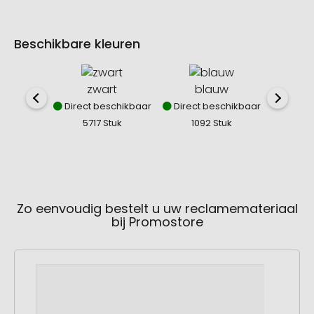
Beschikbare kleuren
zwart
blauw
Direct beschikbaar
Direct beschikbaar
Direct
5717 Stuk
1092 Stuk
77
Zo eenvoudig bestelt u uw reclamemateriaal
bij Promostore