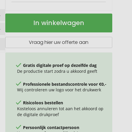
Lunchbox
Op
In winkelwagen
van
voorraad
PLA-
maïs
1000
Vraag hier uw offerte aan
ml
Gratis digitale proef op dezelfde dag
De productie start zodra u akkoord geeft
Professionele bestandscontrole voor €0,-
Wij controleren uw logo voor het drukwerk
Risicoloos bestellen
Kosteloos annuleren tot aan het akkoord op
de digitale drukproef
Persoonlijk contactpersoon