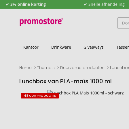
✔
3% online korting
✔ Snelle afhandeling
Kantoor
Drinkware
Giveaways
Tasse
Home
Thema's
Duurzame producten
Lunchbox
Lunchbox van PLA-maïs 1000 ml
Naar
Naar
48 UUR PRODUCTIE
het
het
einde
begin
van
van
de
de
afbeeldingengalerij
afbeeldingengalerij
gaan