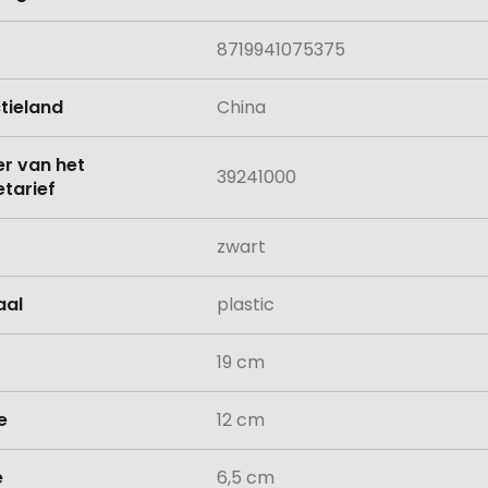
8719941075375
tieland
China
 van het
39241000
tarief
zwart
aal
plastic
19 cm
e
12 cm
e
6,5 cm