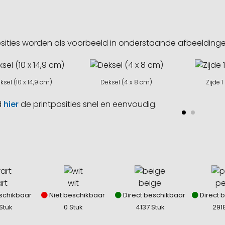
sities worden als voorbeeld in onderstaande afbeeldin
ksel (10 x 14,9 cm)
Deksel (4 x 8 cm)
Zijde 1
d
hier
de printposities snel en eenvoudig.
rt
wit
beige
pe
schikbaar
Niet beschikbaar
Direct beschikbaar
Direct 
Stuk
0 Stuk
4137 Stuk
291