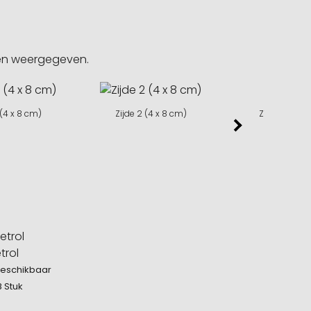
gen weergegeven.
 (4 x 8 cm)
Zijde 2 (4 x 8 cm)
Zijde 3 (4 x 
trol
beschikbaar
8 Stuk