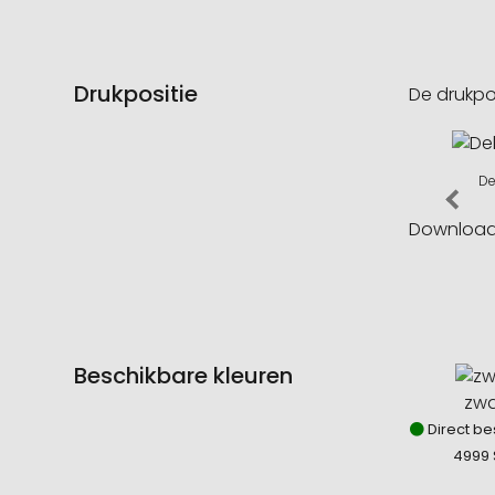
Drukpositie
De drukpo
De
Downloa
Beschikbare kleuren
zwa
Direct be
4999 