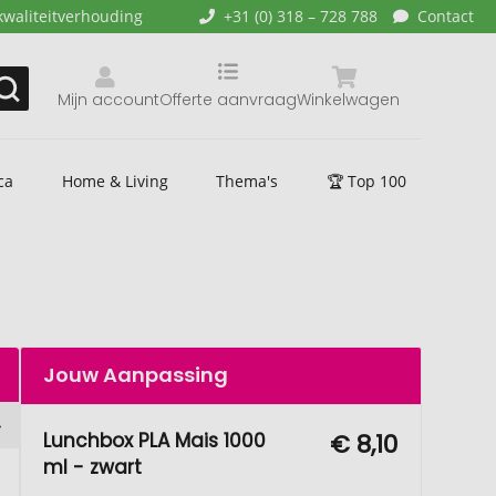
kwaliteitverhouding
+31 (0) 318 – 728 788
Contact
Mijn account
Offerte aanvraag
Winkelwagen
ca
Home & Living
Thema's
🏆 Top 100
Jouw Aanpassing
Lunchbox PLA Mais 1000
€ 8,10
ml - zwart