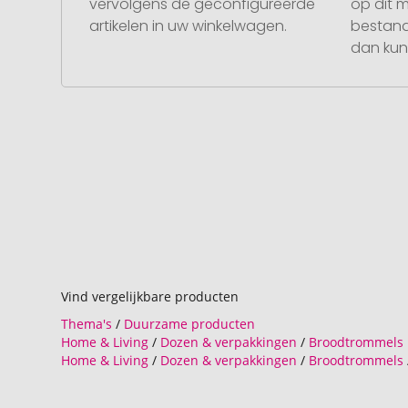
vervolgens de geconfigureerde
op dit 
artikelen in uw winkelwagen.
bestand
dan kunt
Vind vergelijkbare producten
Thema's
/
Duurzame producten
Home & Living
/
Dozen & verpakkingen
/
Broodtrommels
Home & Living
/
Dozen & verpakkingen
/
Broodtrommels