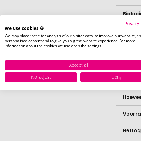
Biolog
Privacy 
We use cookies 🍪
vaatw
We may place these for analysis of our visitor data, to improve our website, s
personalised content and to give you a great website experience. For more
information about the cookies we use open the settings.
Verfijn
Levert
Accept all
No, adjust
Deny
Levert
Hoevee
Voorr
Nettog