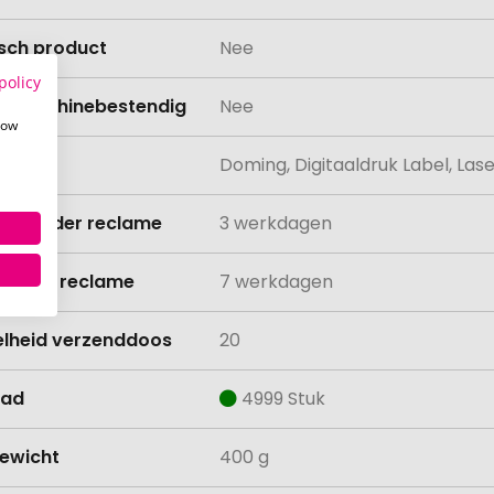
isch product
Nee
policy
asmachinebestendig
Nee
how
ing
Doming, Digitaaldruk Label, L
ijd zonder reclame
3 werkdagen
ijd met reclame
7 werkdagen
lheid verzenddoos
20
aad
4999 Stuk
ewicht
400 g