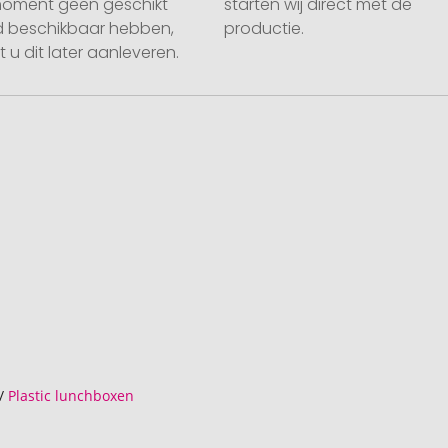
moment geen geschikt
starten wij direct met de
 beschikbaar hebben,
productie.
 u dit later aanleveren.
/
Plastic lunchboxen