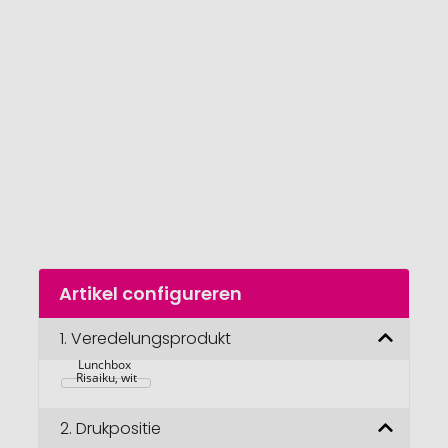
van
de
afbeeldingengalerij
gaan
Naar
Artikel configureren
het
begin
van
1.
Veredelungsprodukt
de
Lunchbox 
afbeeldingengalerij
Risaiku, wit
2.
Drukpositie