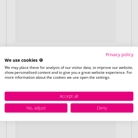
Stap 2:
Privacy policy
Upload van uw logo of ontwerp
We use cookies 🍪
Upload uw logo of ontwerp op onze
We may place these for analysis of our visitor data, to improve our website,
show personalised content and to give you a great website experience. For
afrekenpagina (checkout) en rond uw
more information about the cookies we use open the settings.
bestelling af. Mocht u op dit moment
geen geschikt bestand beschikbaar
Accept all
hebben, dan kunt u dit later aanleveren.
No, adjust
Deny