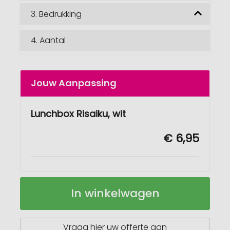
3.
Bedrukking
4.
Aantal
Jouw Aanpassing
Lunchbox Risaiku, wit
€ 6,95
Lunchbox
Op
In winkelwagen
Risaiku
voorraad
Vraag hier uw offerte aan