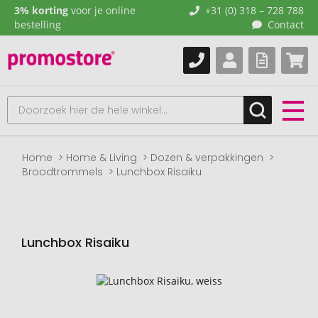
3% korting
voor je online
+31 (0) 318 – 728 788
bestelling
Contact
Home
Home & Living
Dozen & verpakkingen
Broodtrommels
Lunchbox Risaiku
Lunchbox Risaiku
Naar
het
einde