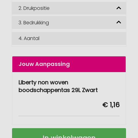
2.
Drukpositie
3.
Bedrukking
4.
Aantal
Jouw Aanpassing
Liberty non woven
boodschappentas 29L Zwart
€ 1,16
Liberty
Op
In winkelwagen
non
voorraad