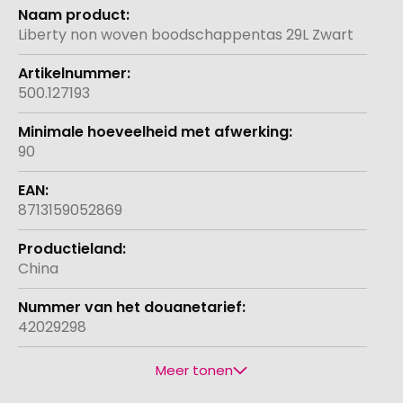
Meer
informatie
Liberty non woven boodschappentas 29L Zwart
500.127193
90
8713159052869
China
42029298
Meer tonen