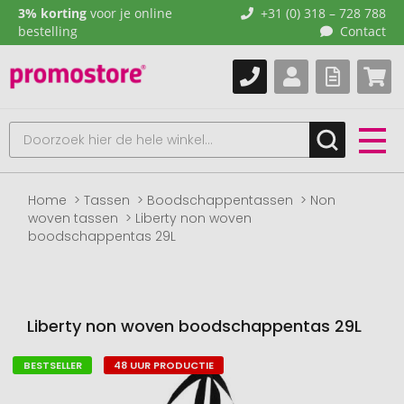
3% korting
voor je online
+31 (0) 318 – 728 788
bestelling
Contact
Home
Tassen
Boodschappentassen
Non
woven tassen
Liberty non woven
boodschappentas 29L
Liberty non woven boodschappentas 29L
BESTSELLER
48 UUR PRODUCTIE
Naar
het