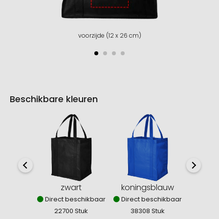
voorzijde (12 x 26 cm)
Beschikbare kleuren
zwart
koningsblauw
mid
Direct beschikbaar
Direct beschikbaar
Direct
22700 Stuk
38308 Stuk
47