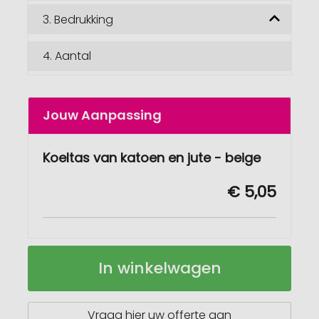
3.
Bedrukking
4.
Aantal
Jouw Aanpassing
Koeltas van katoen en jute - beige
€ 5,05
Koeltas
Op
In winkelwagen
van
voorraad
katoen
en
jute
Vraag hier uw offerte aan