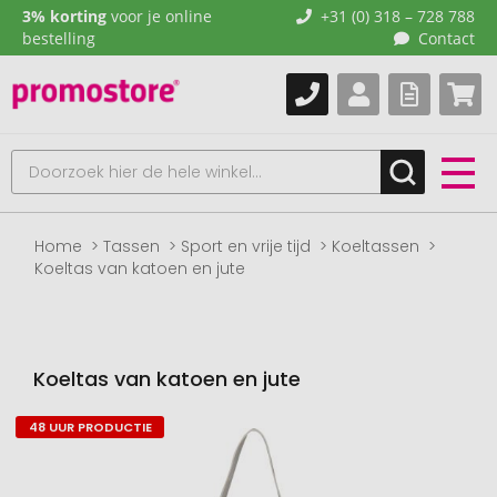
3% korting
voor je online
+31 (0) 318 – 728 788
bestelling
Contact
Home
Tassen
Sport en vrije tijd
Koeltassen
Koeltas van katoen en jute
Koeltas van katoen en jute
48 UUR PRODUCTIE
Naar
het
einde