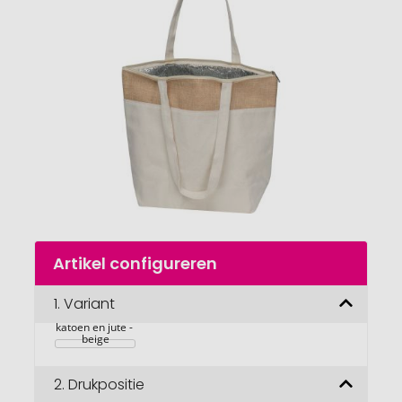
van
de
afbeeldingengalerij
gaan
Naar
Artikel configureren
het
begin
van
1.
Variant
Koeltas van 
de
katoen en jute - 
afbeeldingengalerij
beige
2.
Drukpositie