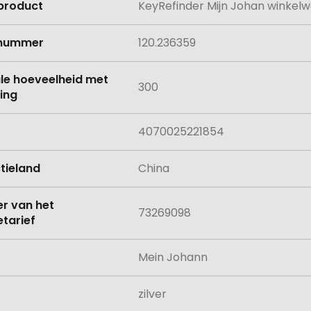
product
KeyRefinder Mijn Johan winkelw
e
lnummer
120.236359
le hoeveelheid met
300
ing
4070025221854
tieland
China
 van het
73269098
tarief
Mein Johann
zilver