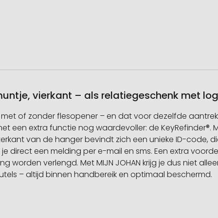
ntje, vierkant – als relatiegeschenk met lo
 met of zonder flesopener – en dat voor dezelfde aantrekke
 een extra functie nog waardevoller: de KeyRefinder®. M
rkant van de hanger bevindt zich een unieke ID-code, die bi
e direct een melding per e-mail en sms. Een extra voorde
ing worden verlengd. Met MIJN JOHAN krijg je dus niet a
eutels – altijd binnen handbereik en optimaal beschermd.