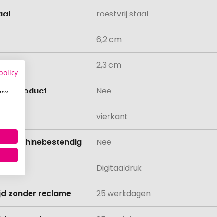
aal
roestvrij staal
6,2 cm
e
2,3 cm
policy
isch product
Nee
how
vierkant
asmachinebestendig
Nee
ing
Digitaaldruk
ijd zonder reclame
25 werkdagen