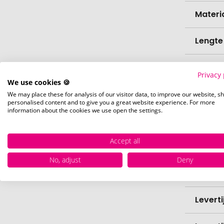
Materi
Lengte
Breedt
Privacy 
We use cookies 🍪
Biolog
We may place these for analysis of our visitor data, to improve our website, s
personalised content and to give you a great website experience. For more
information about the cookies we use open the settings.
Vorm
Accept all
vaatw
No, adjust
Deny
Verfijn
Levert