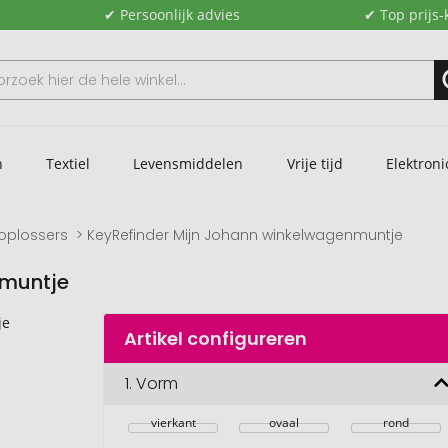
✔ Persoonlijk advies
✔ Top prijs-
n
Textiel
Levensmiddelen
Vrije tijd
Elektroni
oplossers
KeyRefinder Mijn Johann winkelwagenmuntje
nmuntje
Artikel configureren
1.
Vorm
vierkant
ovaal
rond