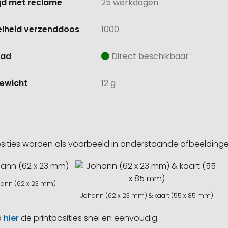
ijd met reclame
25 werkdagen
lheid verzenddoos
1000
aad
Direct beschikbaar
ewicht
12 g
sities worden als voorbeeld in onderstaande afbeeldin
hann (62 x 23 mm)
Johann (62 x 23 mm) & kaart (55 x 85 mm)
d
hier
de printposities snel en eenvoudig.