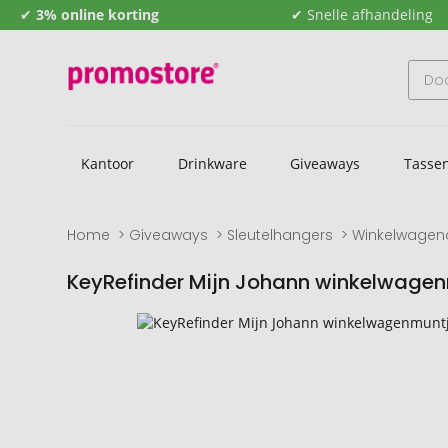
✔
3% online korting
✔ Snelle afhandeling
Kantoor
Drinkware
Giveaways
Tasse
Home
Giveaways
Sleutelhangers
Winkelwagen
KeyRefinder Mijn Johann winkelwage
Naar
Naar
het
het
einde
begin
van
van
de
de
afbeeldingengalerij
afbeeldingengalerij
gaan