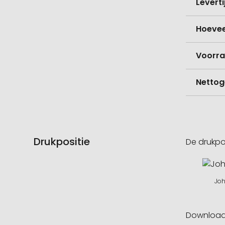
Levert
Hoevee
Voorr
Nettog
Drukpositie
De drukpo
Jo
Downloa