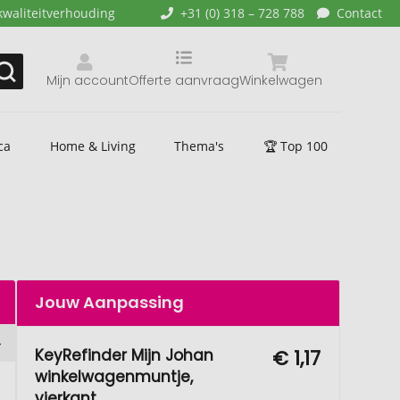
kwaliteitverhouding
+31 (0) 318 – 728 788
Contact
Mijn account
Offerte aanvraag
Winkelwagen
ca
Home & Living
Thema's
🏆 Top 100
Jouw Aanpassing
KeyRefinder Mijn Johan
€ 1,17
winkelwagenmuntje,
vierkant