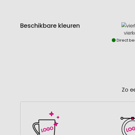
Beschikbare kleuren
vier
Direct be
Zo e