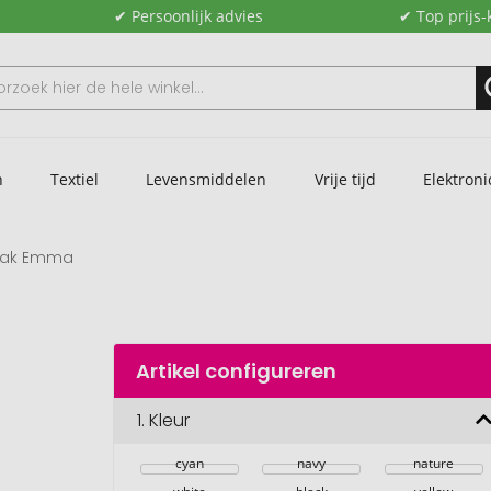
✔ Persoonlijk advies
✔ Top prijs-
n
Textiel
Levensmiddelen
Vrije tijd
Elektroni
zak Emma
Artikel configureren
1.
Kleur
cyan
navy
nature