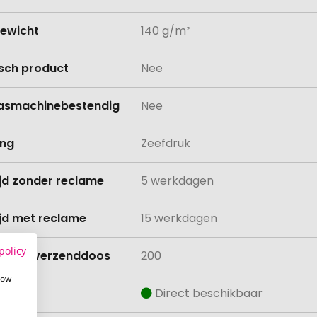
ewicht
140 g/m²
isch product
Nee
asmachinebestendig
Nee
ing
Zeefdruk
ijd zonder reclame
5 werkdagen
ijd met reclame
15 werkdagen
policy
lheid verzenddoos
200
how
aad
Direct beschikbaar