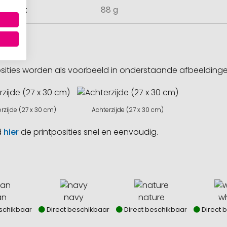
ewicht
88 g
sities worden als voorbeeld in onderstaande afbeeldin
rzijde (27 x 30 cm)
Achterzijde (27 x 30 cm)
d
hier
de printposities snel en eenvoudig.
an
navy
nature
wh
schikbaar
Direct beschikbaar
Direct beschikbaar
Direct 