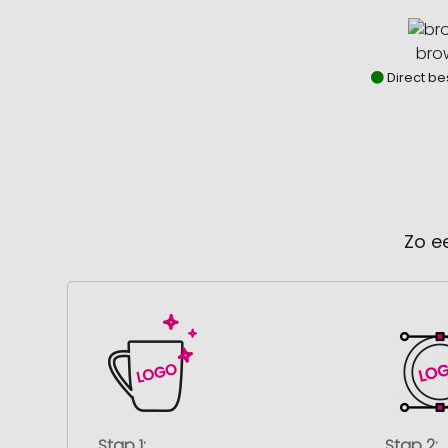
bro
Direct be
Zo e
Stap 1:
Stap 2: