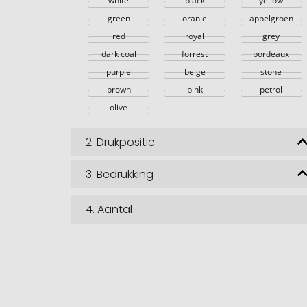
white
black
yellow
green
oranje
appelgroen
red
royal
grey
dark coal
forrest
bordeaux
purple
beige
stone
brown
pink
petrol
olive
2.
Drukpositie
3.
Bedrukking
4.
Aantal