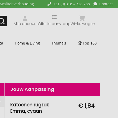
kwaliteitverhouding
+31 (0) 318 – 728 788
Contact
Mijn account
Offerte aanvraag
Winkelwagen
ca
Home & Living
Thema's
🏆 Top 100
Jouw Aanpassing
Katoenen rugzak
€ 1,84
Emma, cyaan