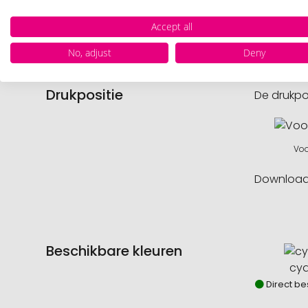
Nettog
Accept all
No, adjust
Deny
Drukpositie
De drukpo
Voo
Downloa
Beschikbare kleuren
cy
Direct be