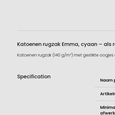
Katoenen rugzak Emma, cyaan – als r
Katoenen rugzak (140 g/m²) met gestikte oogjes 
Specification
Meer
Naam 
informati
Artike
Minima
afwerk