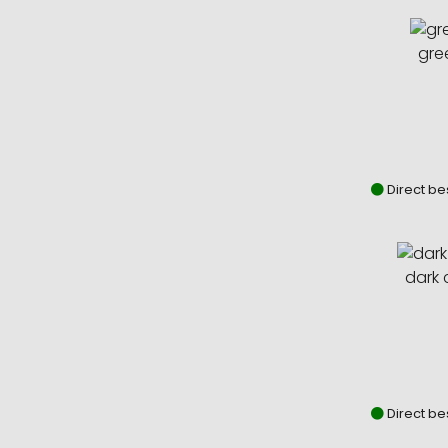
gre
Direct be
dark 
Direct be