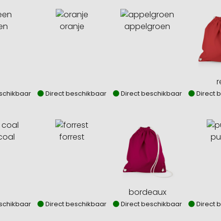
en
oranje
appelgroen
r
schikbaar
Direct beschikbaar
Direct beschikbaar
Direct 
coal
forrest
pu
bordeaux
schikbaar
Direct beschikbaar
Direct beschikbaar
Direct 