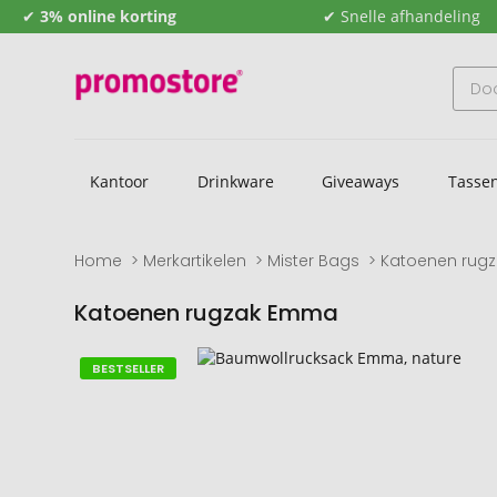
✔
3% online korting
✔ Snelle afhandeling
Kantoor
Drinkware
Giveaways
Tasse
Home
Merkartikelen
Mister Bags
Katoenen rug
Katoenen rugzak Emma
Naar
Naar
BESTSELLER
het
het
einde
begin
van
van
de
de
afbeeldingengalerij
afbeeldingengalerij
gaan