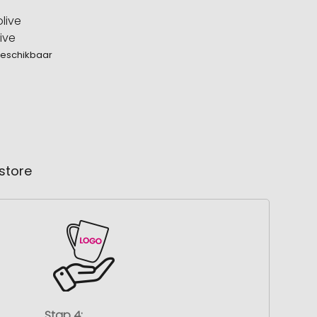
ive
beschikbaar
store
Stap 4: