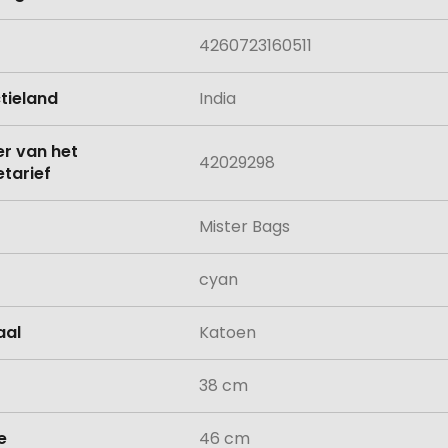
4260723160511
tieland
India
 van het
42029298
tarief
Mister Bags
cyan
aal
Katoen
38 cm
e
46 cm