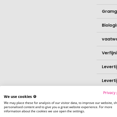
Gramg
Biolog
vaatw
Verfijn
Levert
Levert
Privacy 
Hoevee
We use cookies 🍪
We may place these for analysis of our visitor data, to improve our website, s
personalised content and to give you a great website experience. For more
Voorr
information about the cookies we use open the settings.