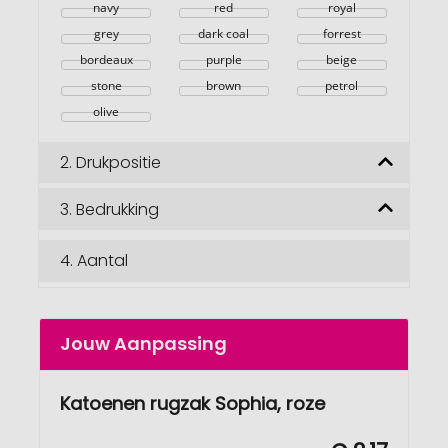
navy
red
royal
grey
dark coal
forrest
bordeaux
purple
beige
stone
brown
petrol
olive
2.
Drukpositie
3.
Bedrukking
4.
Aantal
Jouw Aanpassing
Katoenen rugzak Sophia, roze