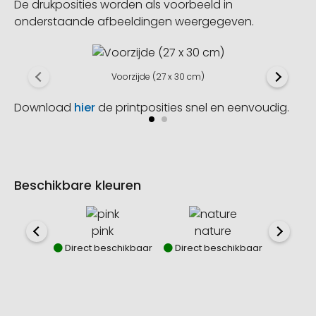
De drukposities worden als voorbeeld in
onderstaande afbeeldingen weergegeven.
Voorzijde (27 x 30 cm)
Download
hier
de printposities snel en eenvoudig.
Beschikbare kleuren
pink
nature
w
Direct beschikbaar
Direct beschikbaar
Direct