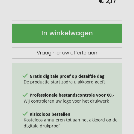
€ 2,17
Katoenen
Op
In winkelwagen
rugtas
voorraad
Sophia
Vraag hier uw offerte aan
Gratis digitale proef op dezelfde dag
De productie start zodra u akkoord geeft
Professionele bestandscontrole voor €0,-
Wij controleren uw logo voor het drukwerk
Risicoloos bestellen
Kosteloos annuleren tot aan het akkoord op de
digitale drukproef