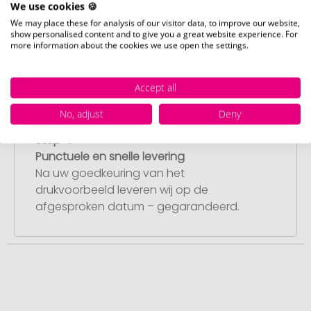
We use cookies 🍪
Artikelvoorbeeld en goedkeuring
We may place these for analysis of our visitor data, to improve our website,
U ontvangt van ons een gratis
show personalised content and to give you a great website experience. For
more information about the cookies we use open the settings.
drukvoorbeeld met uw ontwerp. Zodra u
dit heeft goedgekeurd, starten wij direct
met de productie.
Accept all
No, adjust
Deny
Stap 4:
Punctuele en snelle levering
Na uw goedkeuring van het
drukvoorbeeld leveren wij op de
afgesproken datum – gegarandeerd.