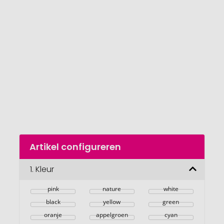
van
de
afbeeldingengalerij
gaan
Naar
Artikel configureren
het
begin
van
1.
Kleur
de
afbeeldingengalerij
pink
nature
white
black
yellow
green
oranje
appelgroen
cyan