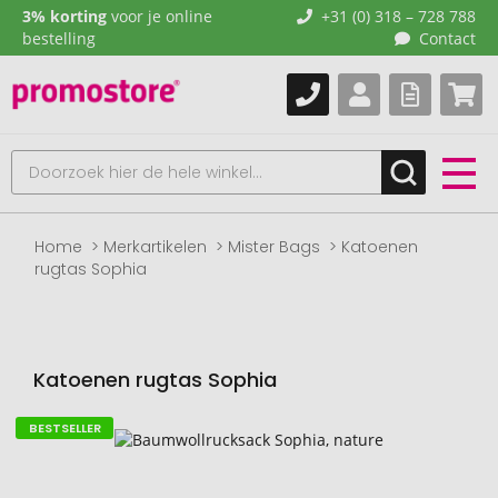
3% korting
voor je online
+31 (0) 318 – 728 788
bestelling
Contact
Home
Merkartikelen
Mister Bags
Katoenen
rugtas Sophia
Katoenen rugtas Sophia
BESTSELLER
Naar
het
einde