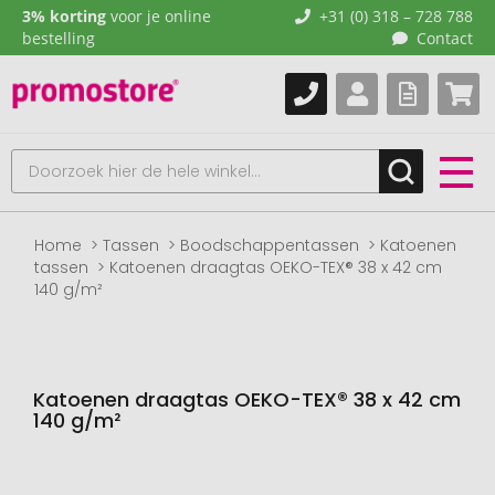
3% korting
voor je online
+31 (0) 318 – 728 788
bestelling
Contact
Home
Tassen
Boodschappentassen
Katoenen
tassen
Katoenen draagtas OEKO-TEX® 38 x 42 cm
140 g/m²
Katoenen draagtas OEKO-TEX® 38 x 42 cm
140 g/m²
Naar