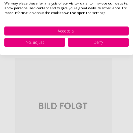
We may place these for analysis of our visitor data, to improve our website,
show personalised content and to give you a great website experience. For
Stap 1:
more information about the cookies we use open the settings.
Artikelconfiguratie
Kies uw gewenste promotieartikelen en
Accept all
pas deze aan naar uw wensen. Plaats
vervolgens de geconfigureerde artikelen
No, adjust
Deny
in uw winkelwagen.