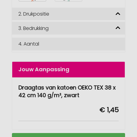
2.
Drukpositie
3.
Bedrukking
4.
Aantal
Jouw Aanpassing
Draagtas van katoen OEKO TEX 38 x
42 cm 140 g/m², zwart
€ 1,45
Katoenen
Op