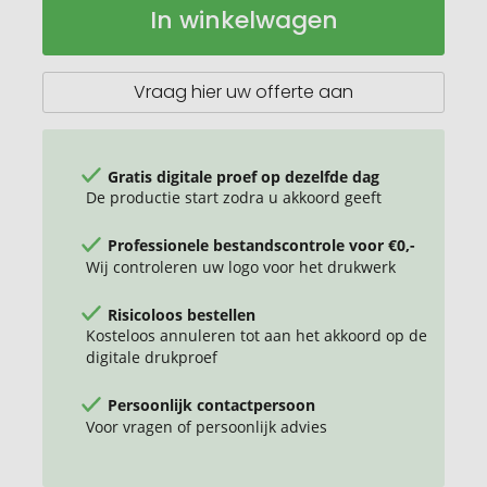
In winkelwagen
draagtas
voorraad
OEKO-
TEX®
38
Vraag hier uw offerte aan
x
42
cm
140
Gratis digitale proef op dezelfde dag
g/m²
De productie start zodra u akkoord geeft
Professionele bestandscontrole voor €0,-
Wij controleren uw logo voor het drukwerk
Risicoloos bestellen
Kosteloos annuleren tot aan het akkoord op de
digitale drukproef
Persoonlijk contactpersoon
Voor vragen of persoonlijk advies