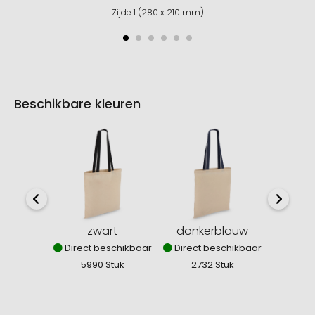
Zijde 1 (280 x 210 mm)
Beschikbare kleuren
zwart
donkerblauw
Direct beschikbaar
Direct beschikbaar
Direct
5990 Stuk
2732 Stuk
30