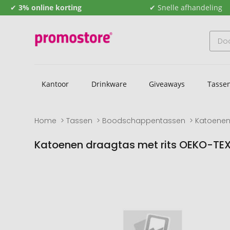
✔
3% online korting
✔ Snelle afhandeling
Kantoor
Drinkware
Giveaways
Tasse
Home
Tassen
Boodschappentassen
Katoenen
Katoenen draagtas met rits OEKO-TEX®
Naar
Naar
het
het
einde
begin
van
van
de
de
afbeeldingengalerij
afbeeldingengalerij
gaan