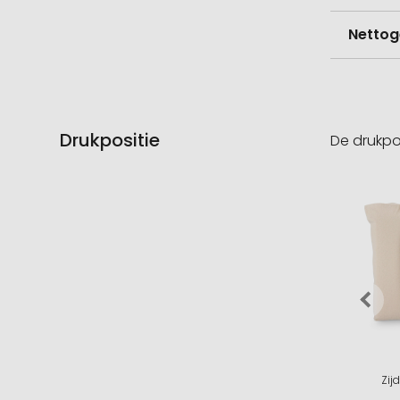
Nettog
Drukpositie
De drukpo
Zij