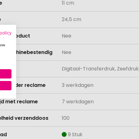
e
11 cm
e
24,5 cm
policy
isch product
Nee
how
asmachinebestendig
Nee
ing
Digitaal-Transferdruk, Zeefdruk
ijd zonder reclame
3 werkdagen
ijd met reclame
7 werkdagen
lheid verzenddoos
100
aad
9 Stuk