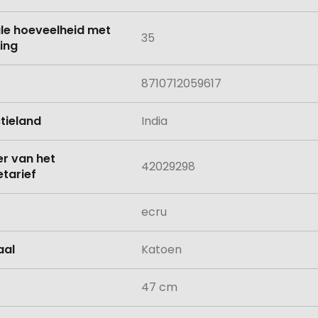
le hoeveelheid met
35
ing
8710712059617
tieland
India
 van het
42029298
tarief
ecru
aal
Katoen
47 cm