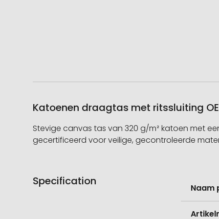
Katoenen draagtas met ritssluiting OE
Stevige canvas tas van 320 g/m² katoen met een v
gecertificeerd voor veilige, gecontroleerde mater
Specification
Meer
Naam 
informati
Artike