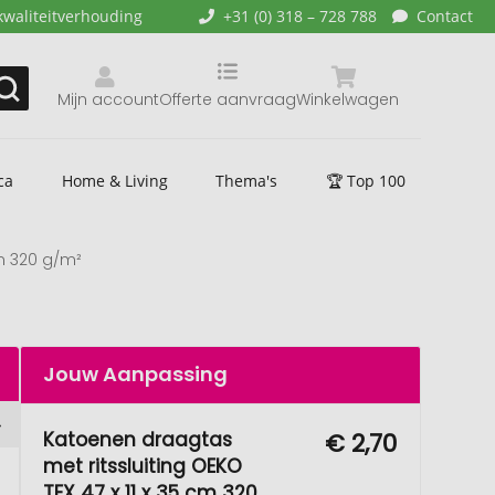
kwaliteitverhouding
+31 (0) 318 – 728 788
Contact
Mijn account
Offerte aanvraag
Winkelwagen
ca
Home & Living
Thema's
🏆 Top 100
cm 320 g/m²
Jouw Aanpassing
Katoenen draagtas
€ 2,70
met ritssluiting OEKO
TEX 47 x 11 x 35 cm 320