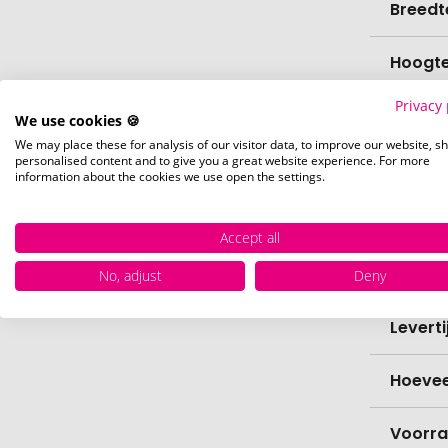
Breedt
Hoogt
Privacy 
Biolog
We use cookies 🍪
We may place these for analysis of our visitor data, to improve our website, s
personalised content and to give you a great website experience. For more
vaatw
information about the cookies we use open the settings.
Verfijn
Accept all
Levert
No, adjust
Deny
Levert
Hoevee
Voorr