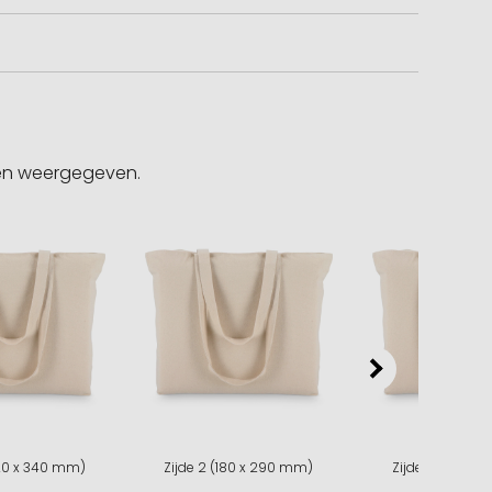
gen weergegeven.
220 x 340 mm)
Zijde 2 (180 x 290 mm)
Zijde 2 (210 x