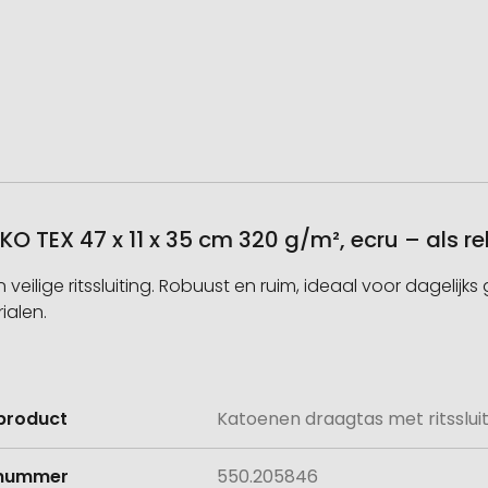
KO TEX 47 x 11 x 35 cm 320 g/m², ecru – als 
eilige ritssluiting. Robuust en ruim, ideaal voor dagelijk
ialen.
product
Katoenen draagtas met ritssluit
e
lnummer
550.205846