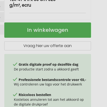
g/m², ecru
Katoenen
Op
In winkelwagen
draagtas
voorraad
met
rits
OEKO-
Vraag hier uw offerte aan
TEX®
47
x
11
Gratis digitale proef op dezelfde dag
x
De productie start zodra u akkoord geeft
35
cm
Professionele bestandscontrole voor €0,-
320
Wij controleren uw logo voor het drukwerk
g/m²
Risicoloos bestellen
Kosteloos annuleren tot aan het akkoord op
de digitale drukproef