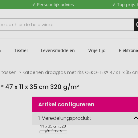
✔ Persoonlijk advies
✔ Top prijs-
n
Textiel
Levensmiddelen
Vrije tijd
Elektroni
 tassen
Katoenen draagtas met rits OEKO-TEX® 47 x 11 x 35 
 47 x 11 x 35 cm 320 g/m²
Artikel configureren
Katoenen 
draagtas met 
1.
Veredelungsprodukt
ritssluiting 
OEKO TEX 47 x 
11 x 35 cm 320 
g/m², ecru