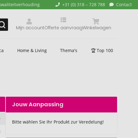
kwaliteitverhouding
+31 (0) 318 – 728 788
Contact
Mijn account
Offerte aanvraag
Winkelwagen
ca
Home & Living
Thema's
🏆 Top 100
Jouw Aanpassing
Bitte wählen Sie Ihr Produkt zur Veredelung!