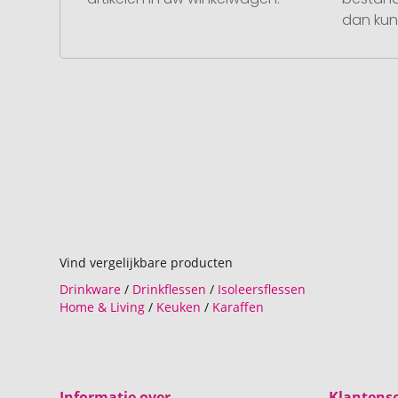
dan kunt
Vind vergelijkbare producten
Drinkware
/
Drinkflessen
/
Isoleersflessen
Home & Living
/
Keuken
/
Karaffen
Informatie over
Klantense