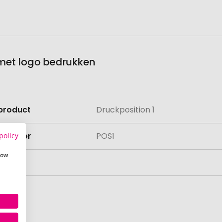
 met logo bedrukken
product
Druckposition 1
e
lnummer
POS1
policy
how
aad