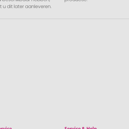
 u dit later aanleveren.
rvice
Service & Help