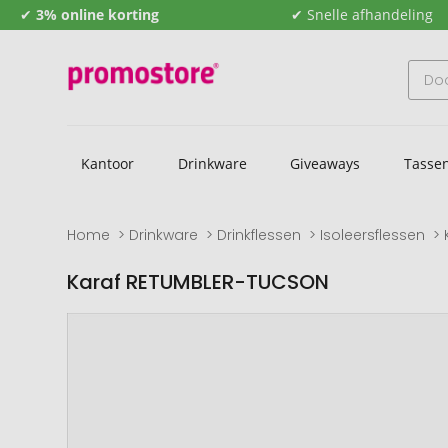
✔
3% online korting
✔ Snelle afhandeling
Kantoor
Drinkware
Giveaways
Tasse
Home
Drinkware
Drinkflessen
Isoleersflessen
Karaf RETUMBLER-TUCSON
Naar
Naar
het
het
einde
begin
van
van
de
de
afbeeldingengalerij
afbeeldingengalerij
gaan