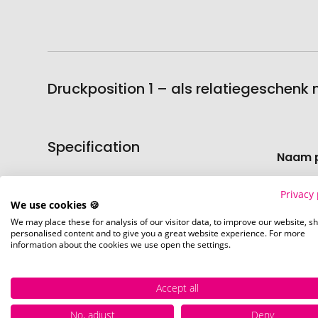
Druckposition 1 – als relatiegeschenk
Specification
Meer
Naam 
informati
Artike
Privacy 
We use cookies 🍪
We may place these for analysis of our visitor data, to improve our website, s
Voorr
personalised content and to give you a great website experience. For more
information about the cookies we use open the settings.
Accept all
No, adjust
Deny