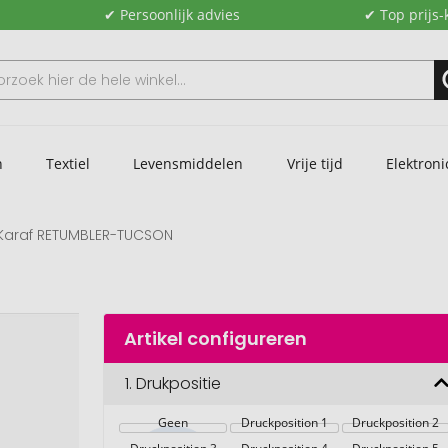
✔ Persoonlijk advies
✔ Top prijs-
n
Textiel
Levensmiddelen
Vrije tijd
Elektroni
Karaf RETUMBLER-TUCSON
Artikel configureren
1.
Drukpositie
Geen
Druckposition 1
Druckposition 2