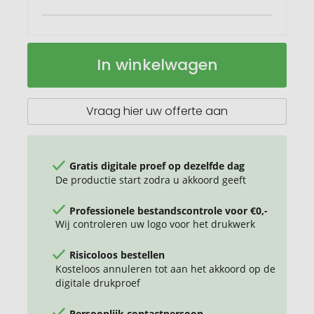
Juta
Op
In winkelwagen
juten
voorraad
koeltas
300
g/m²,
Vraag hier uw offerte aan
19
l
Gratis digitale proef op dezelfde dag
De productie start zodra u akkoord geeft
Professionele bestandscontrole voor €0,-
Wij controleren uw logo voor het drukwerk
Risicoloos bestellen
Kosteloos annuleren tot aan het akkoord op de
digitale drukproef
Persoonlijk contactpersoon