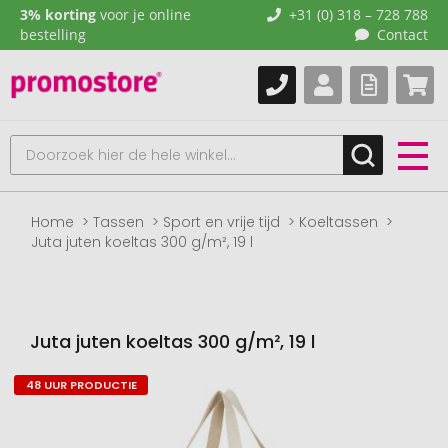
3% korting
voor je online
+31 (0) 318 – 728 788
bestelling
Contact
Home
Tassen
Sport en vrije tijd
Koeltassen
Juta juten koeltas 300 g/m², 19 l
Juta juten koeltas 300 g/m², 19 l
48 UUR PRODUCTIE
Naar
het
einde