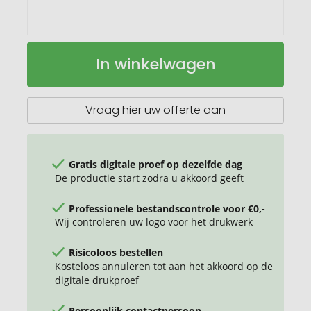
Juta
Op
In winkelwagen
jute
voorraad
draagtas
van
300
Vraag hier uw offerte aan
g/m²
12
l
Gratis digitale proef op dezelfde dag
De productie start zodra u akkoord geeft
Professionele bestandscontrole voor €0,-
Wij controleren uw logo voor het drukwerk
Risicoloos bestellen
Kosteloos annuleren tot aan het akkoord op de
digitale drukproef
Persoonlijk contactpersoon