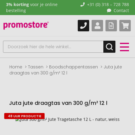
3% korting
voor je online
+31 (0) 318 – 728 788
bestelling
Contact
Home
Tassen
Boodschappentassen
Juta jute
draagtas van 300 g/m² 12 l
Juta jute draagtas van 300 g/m² 12 l
48 UUR PRODUCTIE
Naar
het
einde