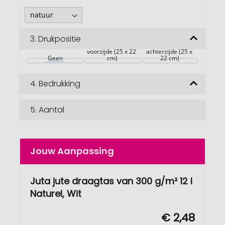
3.
Drukpositie
voorzijde (25 x 22 
achterzijde (25 x 
Geen
cm)
22 cm)
4.
Bedrukking
5.
Aantal
Jouw Aanpassing
Juta jute draagtas van 300 g/m² 12 l
Naturel, Wit
€ 2,48