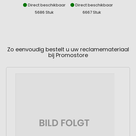
Direct beschikbaar
Direct beschikbaar
Direct
5686 Stuk
6667 Stuk
40
Zo eenvoudig bestelt u uw reclamemateriaal
bij Promostore