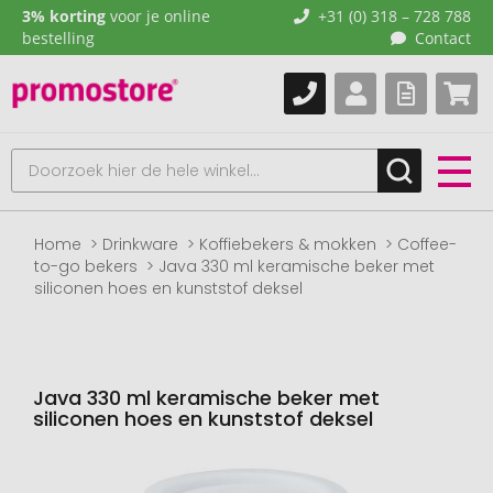
3% korting
voor je online
+31 (0) 318 – 728 788
bestelling
Contact
Home
Drinkware
Koffiebekers & mokken
Coffee-
to-go bekers
Java 330 ml keramische beker met
siliconen hoes en kunststof deksel
Java 330 ml keramische beker met
siliconen hoes en kunststof deksel
Naar