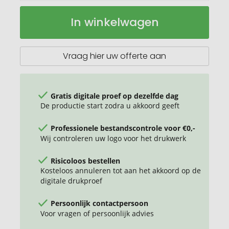
Java
Op
In winkelwagen
330
voorraad
ml
keramische
beker
Vraag hier uw offerte aan
met
siliconen
hoes
en
Gratis digitale proef op dezelfde dag
kunststof
De productie start zodra u akkoord geeft
deksel
Professionele bestandscontrole voor €0,-
Wij controleren uw logo voor het drukwerk
Risicoloos bestellen
Kosteloos annuleren tot aan het akkoord op de
digitale drukproef
Persoonlijk contactpersoon
Voor vragen of persoonlijk advies