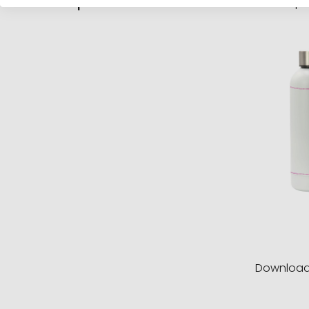
Drukpositie
De drukpo
Downloa