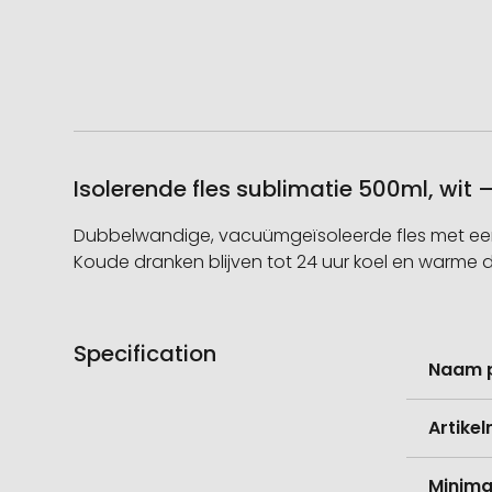
Isolerende fles sublimatie 500ml, wit
Dubbelwandige, vacuümgeïsoleerde fles met een i
Koude dranken blijven tot 24 uur koel en warme dra
Specification
Meer
Naam 
informati
Artike
Minima