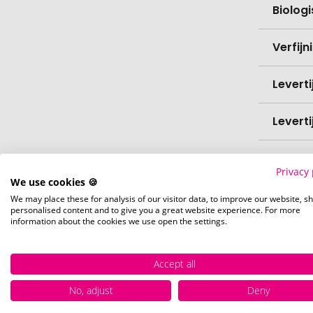
Biolog
Verfijn
Levert
Levert
Hoevee
Privacy 
We use cookies 🍪
Voorr
We may place these for analysis of our visitor data, to improve our website, s
personalised content and to give you a great website experience. For more
information about the cookies we use open the settings.
Nettog
Accept all
No, adjust
Deny