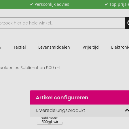
✔ Persoonlijk advies
✔ Top prijs-
n
Textiel
Levensmiddelen
Vrije tijd
Elektroni
Isoleerfles Sublimation 500 ml
Artikel configureren
1.
Veredelungsprodukt
Isolerende fles 
sublimatie 
500ml, wit