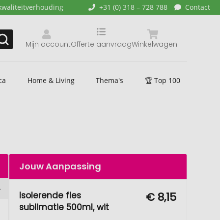
kwaliteitverhouding
+31 (0) 318 – 728 788
Contact
Mijn account
Offerte aanvraag
Winkelwagen
ca
Home & Living
Thema's
🏆 Top 100
Jouw Aanpassing
Isolerende fles
€ 8,15
sublimatie 500ml, wit