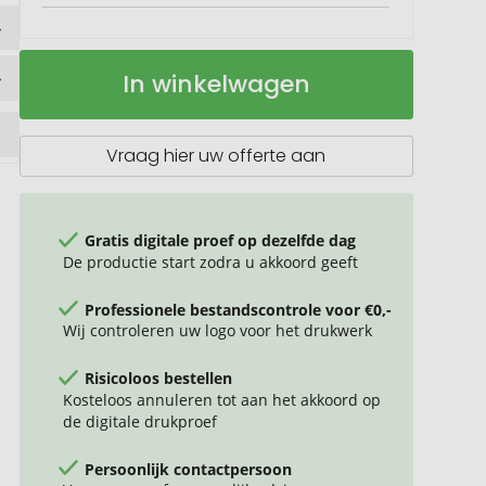
Isoleerfles
Op
In winkelwagen
Sublimation
voorraad
500
ml
Vraag hier uw offerte aan
Gratis digitale proef op dezelfde dag
De productie start zodra u akkoord geeft
Professionele bestandscontrole voor €0,-
Wij controleren uw logo voor het drukwerk
Risicoloos bestellen
Kosteloos annuleren tot aan het akkoord op
de digitale drukproef
Persoonlijk contactpersoon