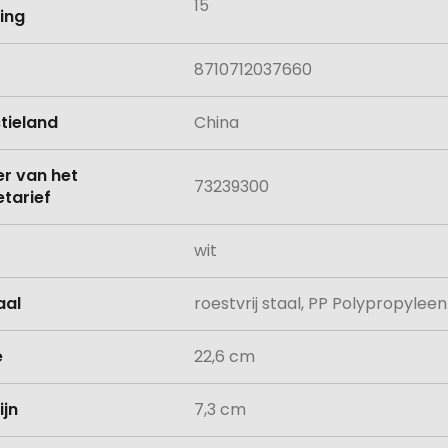
15
ing
8710712037660
tieland
China
 van het
73239300
tarief
wit
aal
roestvrij staal, PP Polypropyleen
e
22,6 cm
ijn
7,3 cm