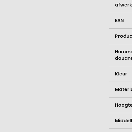
afwerk
EAN
Produc
Nummer
douane
Kleur
Materi
Hoogt
Middell