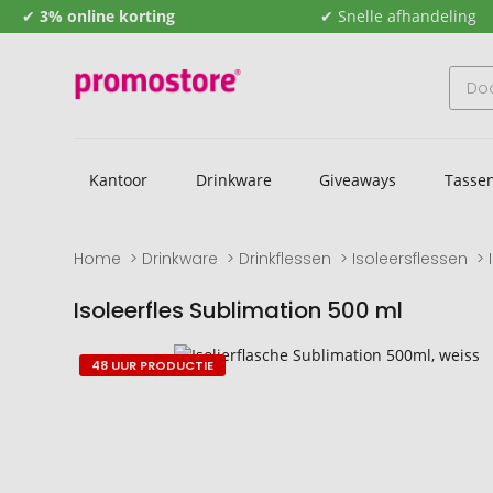
✔
3% online korting
✔ Snelle afhandeling
Kantoor
Drinkware
Giveaways
Tasse
Home
Drinkware
Drinkflessen
Isoleersflessen
Isoleerfles Sublimation 500 ml
Naar
Naar
48 UUR PRODUCTIE
het
het
einde
begin
van
van
de
de
afbeeldingengalerij
afbeeldingengalerij
gaan