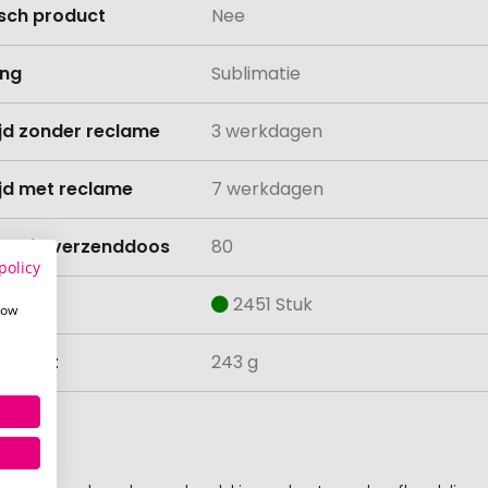
isch product
Nee
ing
Sublimatie
ijd zonder reclame
3 werkdagen
ijd met reclame
7 werkdagen
lheid verzenddoos
80
policy
aad
2451 Stuk
how
ewicht
243 g