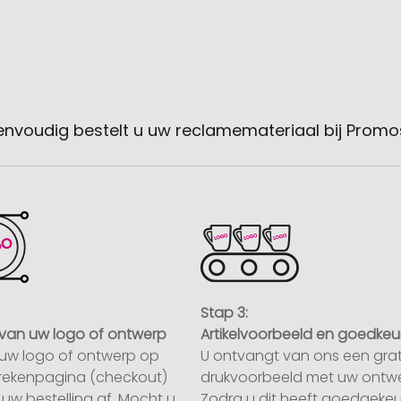
envoudig bestelt u uw reclamemateriaal bij Promo
Stap 3:
van uw logo of ontwerp
Artikelvoorbeeld en goedkeu
uw logo of ontwerp op
U ontvangt van ons een grat
rekenpagina (checkout)
drukvoorbeeld met uw ontwe
uw bestelling af. Mocht u
Zodra u dit heeft goedgekeu