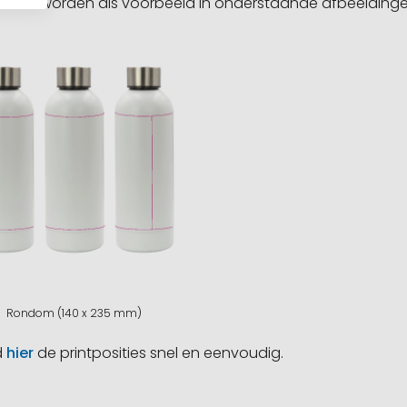
sities worden als voorbeeld in onderstaande afbeeldin
Rondom (140 x 235 mm)
d
hier
de printposities snel en eenvoudig.