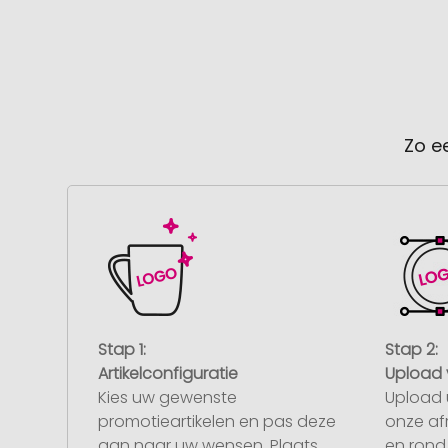
Zo e
Stap 1:
Stap 2:
Artikelconfiguratie
Upload 
Kies uw gewenste
Upload 
promotieartikelen en pas deze
onze af
aan naar uw wensen. Plaats
en rond 