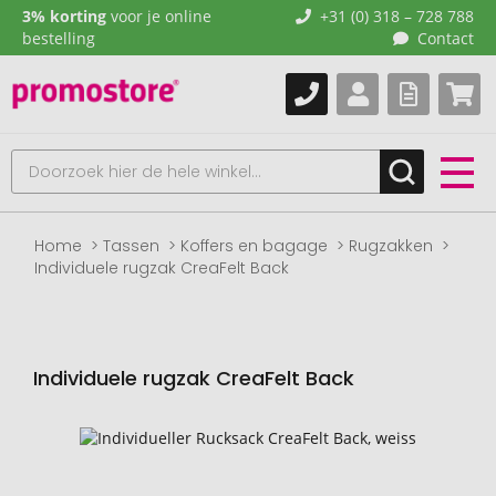
3% korting
voor je online
+31 (0) 318 – 728 788
bestelling
Contact
Home
Tassen
Koffers en bagage
Rugzakken
Individuele rugzak CreaFelt Back
Individuele rugzak CreaFelt Back
Naar
het
einde