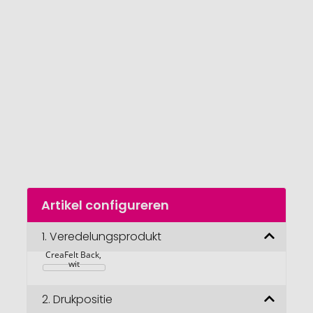
van
de
afbeeldingengalerij
gaan
Naar
Artikel configureren
het
begin
van
1.
Veredelungsprodukt
Individuele 
rugzak 
de
CreaFelt Back, 
afbeeldingengalerij
wit
2.
Drukpositie