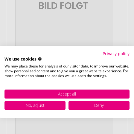
Privacy policy
We use cookies 🍪
Stap 2:
We may place these for analysis of our visitor data, to improve our website,
show personalised content and to give you a great website experience. For
Upload van uw logo of ontwerp
more information about the cookies we use open the settings.
Upload uw logo of ontwerp op onze
afrekenpagina (checkout) en rond uw
bestelling af. Mocht u op dit moment
Accept all
geen geschikt bestand beschikbaar
No, adjust
Deny
hebben, dan kunt u dit later aanleveren.