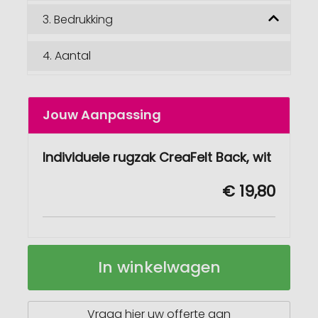
3.
Bedrukking
4.
Aantal
Jouw Aanpassing
Individuele rugzak CreaFelt Back, wit
€ 19,80
Individuele
Op
In winkelwagen
rugzak
voorraad
CreaFelt
Back
Vraag hier uw offerte aan