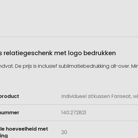
als relatiegeschenk met logo bedrukken
 De prijs is inclusief sublimatiebedrukking all-over. Mi
product
Individueel zitkussen Fanseat, wi
e
lnummer
140.272821
le hoeveelheid met
20
ing