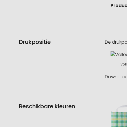
Product
Drukpositie
De drukpo
Vol
Downloa
Beschikbare kleuren