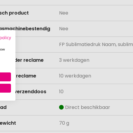
isch product
Nee
asmachinebestendig
Nee
policy
ing
FP Sublimatiedruk Naam, sublim
how
ijd zonder reclame
3 werkdagen
ijd met reclame
10 werkdagen
lheid verzenddoos
10
aad
Direct beschikbaar
ewicht
70 g