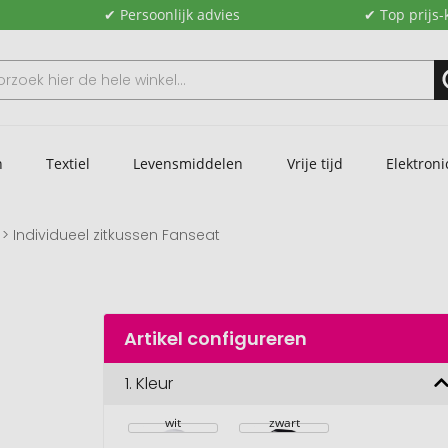
✔ Persoonlijk advies
✔ Top prijs-
n
Textiel
Levensmiddelen
Vrije tijd
Elektroni
Individueel zitkussen Fanseat
Artikel configureren
1.
Kleur
wit
zwart