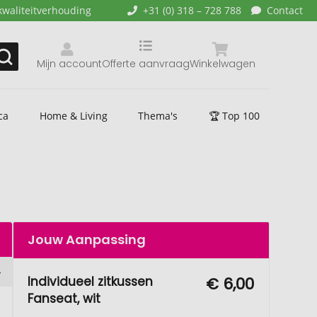
kwaliteitverhouding
+31 (0) 318 – 728 788
Contact
Mijn account
Offerte aanvraag
Winkelwagen
ca
Home & Living
Thema's
🏆 Top 100
Jouw Aanpassing
Individueel zitkussen
€ 6,00
Fanseat, wit