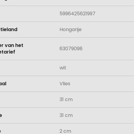
5996425621997
tieland
Hongarije
 van het
63079098
tarief
wit
aal
Vlies
31 cm
e
31 cm
e
2 cm