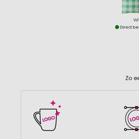
wi
Direct be
Zo e