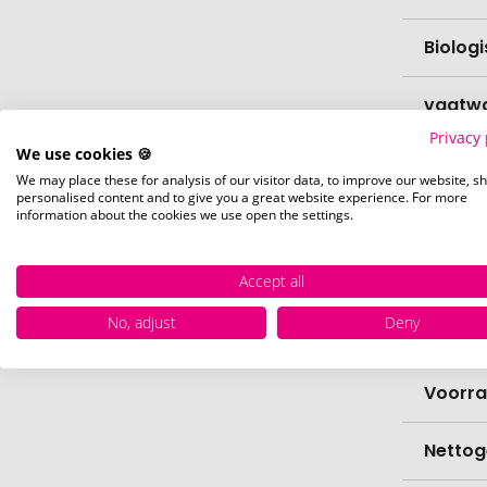
Biolog
vaatw
Privacy 
We use cookies 🍪
Verfijn
We may place these for analysis of our visitor data, to improve our website, s
personalised content and to give you a great website experience. For more
information about the cookies we use open the settings.
Levert
Levert
Accept all
No, adjust
Deny
Hoevee
Voorr
Nettog