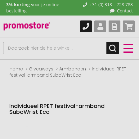
3% korting
voor je online
+31 (0) 318 – 728 788
bestelling
Contact
Home
Giveaways
Armbanden
Individueel RPET
festival-armband SuboWrist Eco
Individueel RPET festival-armband
SuboWrist Eco
Naar
het