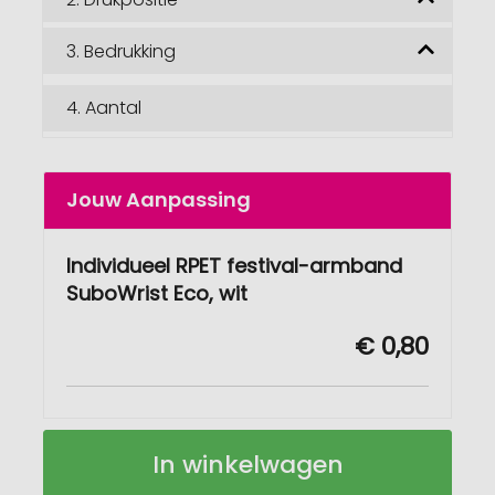
3.
Bedrukking
4.
Aantal
Jouw Aanpassing
Individueel RPET festival-armband
SuboWrist Eco, wit
€ 0,80
Individueel
Op
In winkelwagen
RPET
voorraad
festival-