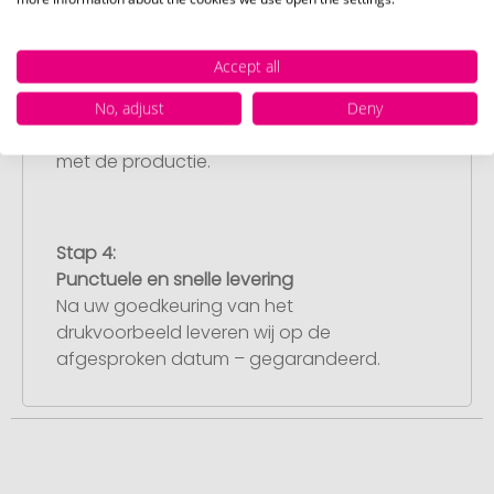
Stap 3:
Artikelvoorbeeld en goedkeuring
Accept all
U ontvangt van ons een gratis
drukvoorbeeld met uw ontwerp. Zodra u
No, adjust
Deny
dit heeft goedgekeurd, starten wij direct
met de productie.
Stap 4:
Punctuele en snelle levering
Na uw goedkeuring van het
drukvoorbeeld leveren wij op de
afgesproken datum – gegarandeerd.