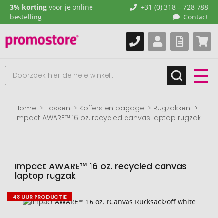
3% korting
voor je online
+31 (0) 318 – 728 788
bestelling
Contact
Home
Tassen
Koffers en bagage
Rugzakken
Impact AWARE™ 16 oz. recycled canvas laptop rugzak
Impact AWARE™ 16 oz. recycled canvas
laptop rugzak
48 UUR PRODUCTIE
Naar
het