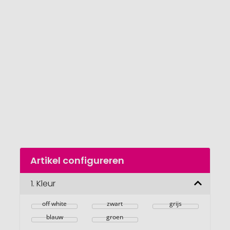
einde
van
de
afbeeldingengalerij
gaan
Naar
Artikel configureren
het
begin
van
1.
Kleur
de
afbeeldingengalerij
off white
zwart
grijs
blauw
groen