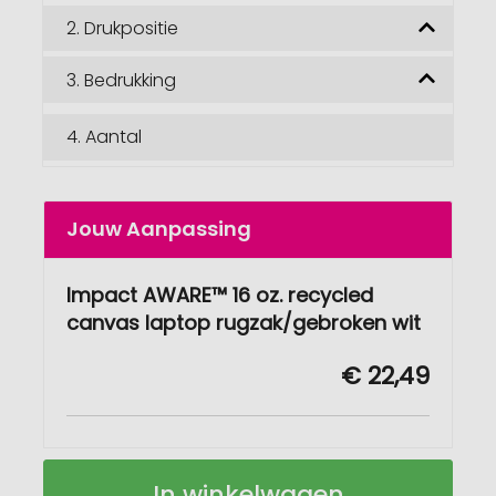
2.
Drukpositie
3.
Bedrukking
4.
Aantal
Jouw Aanpassing
Impact AWARE™ 16 oz. recycled
canvas laptop rugzak/gebroken wit
€ 22,49
Impact
Op
In winkelwagen
AWARE™
voorraad