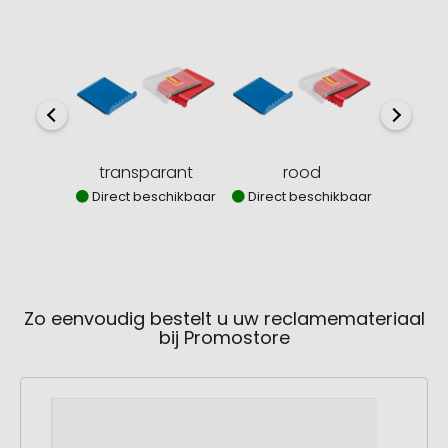
z
Direct
transparant
rood
Direct beschikbaar
Direct beschikbaar
Zo eenvoudig bestelt u uw reclamemateriaal
bij Promostore