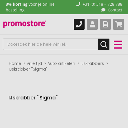
3% korting
voor je online
+31 (0) 318 – 728 788
bestelling
Contact
Home
Vrije tijd
Auto artikelen
IJskrabbers
IJskrabber ''Sigma"
IJskrabber ''Sigma"
Naar
het
einde