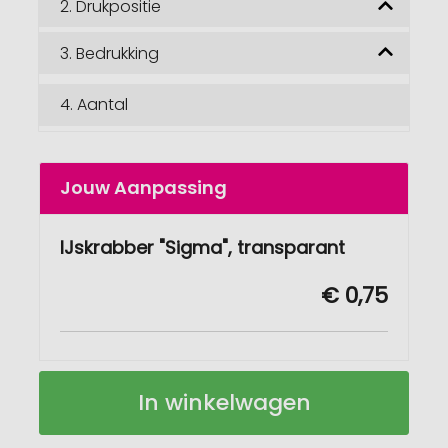
2.
Drukpositie
3.
Bedrukking
4.
Aantal
Jouw Aanpassing
IJskrabber "Sigma", transparant
€ 0,75
IJskrabber
Op
In winkelwagen
''Sigma"
voorraad