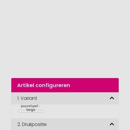
van
de
afbeeldingengalerij
gaan
Naar
Artikel configureren
het
begin
van
1.
Variant
Houten 
de
puzzelspel - 
afbeeldingengalerij
beige
2.
Drukpositie