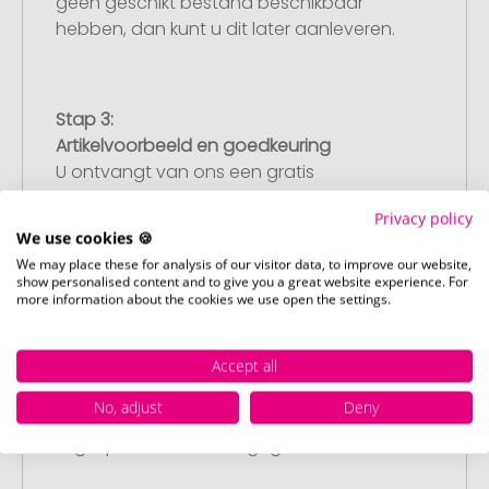
geen geschikt bestand beschikbaar
hebben, dan kunt u dit later aanleveren.
Stap 3:
Artikelvoorbeeld en goedkeuring
U ontvangt van ons een gratis
drukvoorbeeld met uw ontwerp. Zodra u
Privacy policy
dit heeft goedgekeurd, starten wij direct
We use cookies 🍪
met de productie.
We may place these for analysis of our visitor data, to improve our website,
show personalised content and to give you a great website experience. For
more information about the cookies we use open the settings.
Stap 4:
Punctuele en snelle levering
Accept all
Na uw goedkeuring van het
No, adjust
Deny
drukvoorbeeld leveren wij op de
afgesproken datum – gegarandeerd.