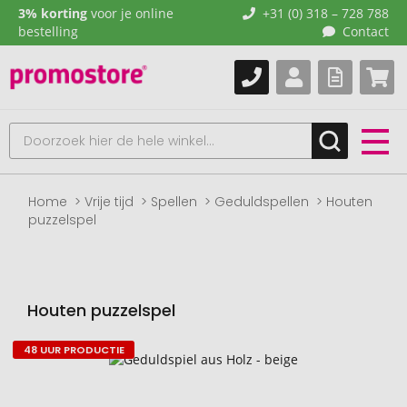
3% korting
voor je online
+31 (0) 318 – 728 788
bestelling
Contact
Home
Vrije tijd
Spellen
Geduldspellen
Houten
puzzelspel
Houten puzzelspel
48 UUR PRODUCTIE
Naar
het
einde