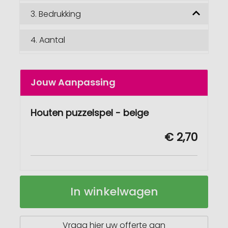
3.
Bedrukking
4.
Aantal
Jouw Aanpassing
Houten puzzelspel - beige
€ 2,70
Houten
Op
In winkelwagen
puzzelspel
voorraad
Vraag hier uw offerte aan