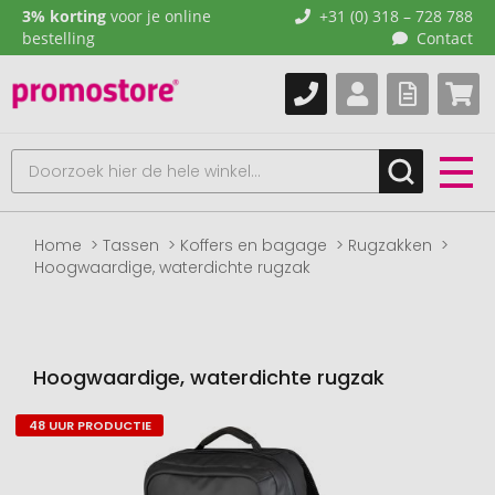
3% korting
voor je online
+31 (0) 318 – 728 788
bestelling
Contact
Home
Tassen
Koffers en bagage
Rugzakken
Hoogwaardige, waterdichte rugzak
Hoogwaardige, waterdichte rugzak
48 UUR PRODUCTIE
Naar
het
einde