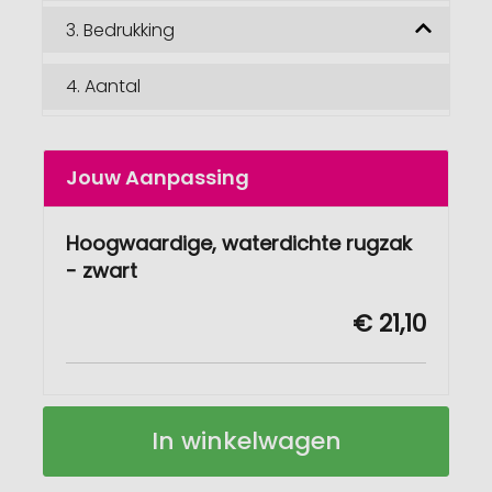
3.
Bedrukking
4.
Aantal
Jouw Aanpassing
Hoogwaardige, waterdichte rugzak
- zwart
€ 21,10
Hoogwaardige,
Op
In winkelwagen
waterdichte
voorraad
rugzak