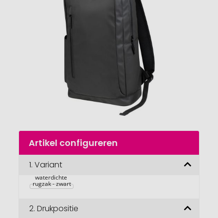
van
de
afbeeldingengalerij
gaan
Naar
Artikel configureren
het
begin
van
1.
Variant
Hoogwaardige, 
de
waterdichte 
afbeeldingengalerij
rugzak - zwart
2.
Drukpositie