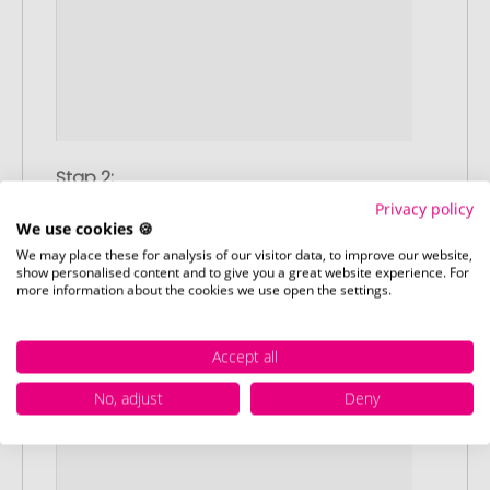
Stap 2:
Upload van uw logo of ontwerp
Privacy policy
Upload uw logo of ontwerp op onze
We use cookies 🍪
afrekenpagina (checkout) en rond uw
We may place these for analysis of our visitor data, to improve our website,
show personalised content and to give you a great website experience. For
bestelling af. Mocht u op dit moment
more information about the cookies we use open the settings.
geen geschikt bestand beschikbaar
hebben, dan kunt u dit later aanleveren.
Accept all
No, adjust
Deny