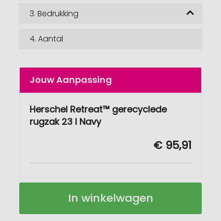
3.
Bedrukking
4.
Aantal
Jouw Aanpassing
Herschel Retreat™ gerecyclede
rugzak 23 l Navy
€ 95,91
Herschel
Op
In winkelwagen
Retreat™
voorraad
gerecyclede
rugzak