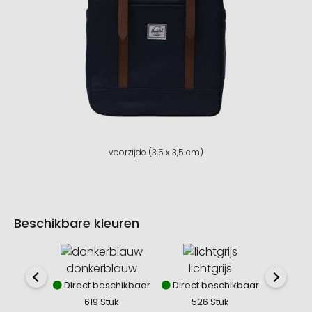
voorzijde (3,5 x 3,5 cm)
Beschikbare kleuren
donkerblauw
lichtgrijs
z
Direct beschikbaar
Direct beschikbaar
Direct
619 Stuk
526 Stuk
75