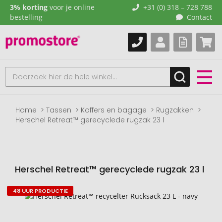
3% korting
voor je online
+31 (0) 318 – 728 788
bestelling
Contact
Home
Tassen
Koffers en bagage
Rugzakken
Herschel Retreat™ gerecyclede rugzak 23 l
Herschel Retreat™ gerecyclede rugzak 23 l
48 UUR PRODUCTIE
Naar
het
einde