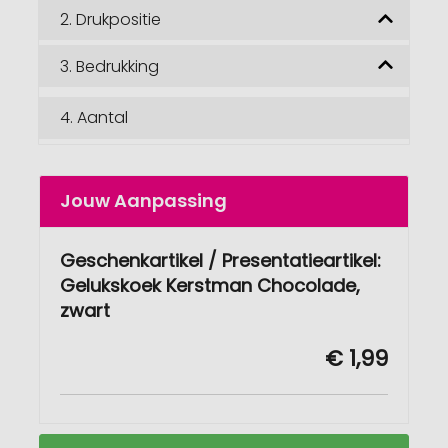
2.
Drukpositie
3.
Bedrukking
4.
Aantal
Jouw Aanpassing
Geschenkartikel / Presentatieartikel:
Gelukskoek Kerstman Chocolade,
zwart
€ 1,99
Geschenkartikel
Op