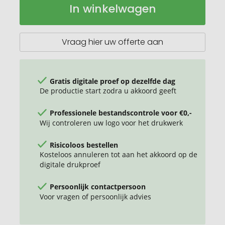
In winkelwagen
/
voorraad
Presentartikel:
Gelukskoek
Kerstman
Vraag hier uw offerte aan
Chocolade
Gratis digitale proef op dezelfde dag
De productie start zodra u akkoord geeft
Professionele bestandscontrole voor €0,-
Wij controleren uw logo voor het drukwerk
Risicoloos bestellen
Kosteloos annuleren tot aan het akkoord op de
digitale drukproef
Persoonlijk contactpersoon
Voor vragen of persoonlijk advies