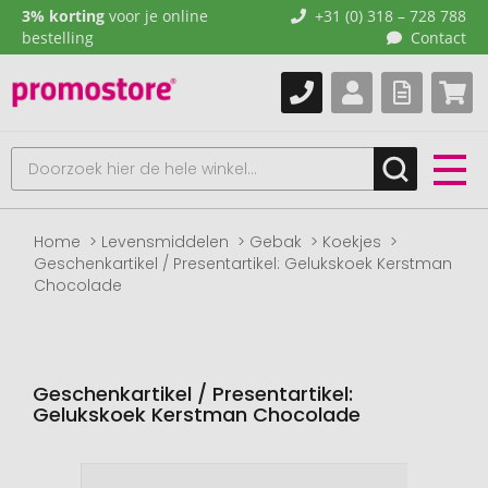
3% korting
voor je online
+31 (0) 318 – 728 788
bestelling
Contact
Home
Levensmiddelen
Gebak
Koekjes
Geschenkartikel / Presentartikel: Gelukskoek Kerstman
Chocolade
Geschenkartikel / Presentartikel:
Gelukskoek Kerstman Chocolade
Naar