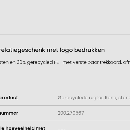
 relatiegeschenk met logo bedrukken
n en 30% gerecycled PET met verstelbaar trekkoord, afm
product
Gerecyclede rugtas Reno, ston
e
lnummer
200.270567
le hoeveelheid met