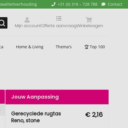
kwaliteitverhouding
+31 (0) 318 – 728 788
Contact
Mijn account
Offerte aanvraag
Winkelwagen
ca
Home & Living
Thema's
🏆 Top 100
Jouw Aanpassing
Gerecyclede rugtas
€ 2,16
Reno, stone