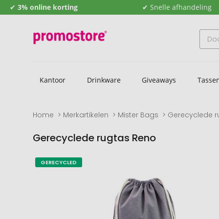
✔
3% online korting
✔ Snelle afhandeling
Kantoor
Drinkware
Giveaways
Tasse
Home
Merkartikelen
Mister Bags
Gerecyclede r
Gerecyclede rugtas Reno
Naar
Naar
GERECYCLED
het
het
einde
begin
van
van
de
de
afbeeldingengalerij
afbeeldingengalerij
gaan