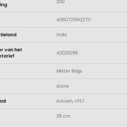
250
ing
4260723162270
tieland
India
 van het
42029298
tarief
Mister Bags
stone
aal
Katoen, rPET
38 cm