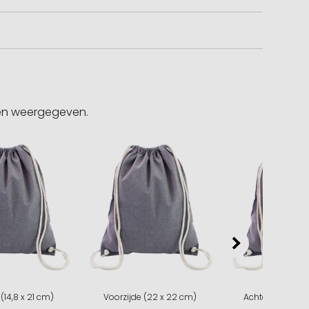
gen weergegeven.
(14,8 x 21 cm)
Voorzijde (22 x 22 cm)
Achterzijde (27 