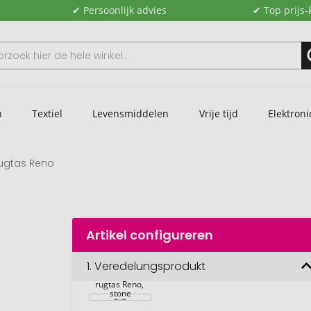
✔ Persoonlijk advies
✔ Top prijs-
n
Textiel
Levensmiddelen
Vrije tijd
Elektroni
ugtas Reno
Artikel configureren
1.
Veredelungsprodukt
Gerecyclede 
rugtas Reno, 
stone