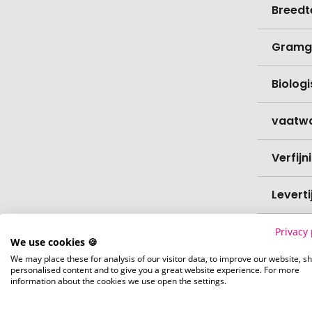
Breedt
Gramg
Biolog
vaatw
Verfijn
Levert
Levert
Privacy 
We use cookies 🍪
We may place these for analysis of our visitor data, to improve our website, s
Hoevee
personalised content and to give you a great website experience. For more
information about the cookies we use open the settings.
Voorr