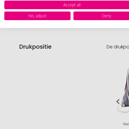
Accept all
Nettog
No, adjust
Deny
Drukpositie
De drukpo
Voo