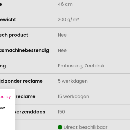
e
46 cm
ewicht
200 g/m²
isch product
Nee
asmachinebestendig
Nee
ing
Embossing, Zeefdruk
ijd zonder reclame
5 werkdagen
ijd met reclame
15 werkdagen
policy
how
lheid verzenddoos
150
aad
Direct beschikbaar