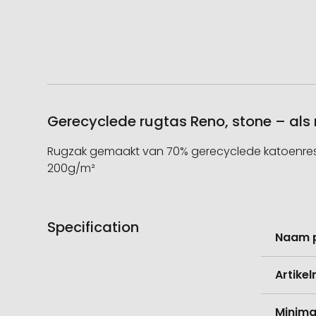
Gerecyclede rugtas Reno, stone – als
Rugzak gemaakt van 70% gerecyclede katoenreste
200g/m²
Specification
Meer
Naam 
informati
Artike
Minima