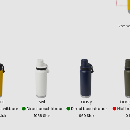
Voorka
re
wit
navy
bos
schikbaar
Direct beschikbaar
Direct beschikbaar
Niet b
Stuk
1088 Stuk
969 Stuk
0 