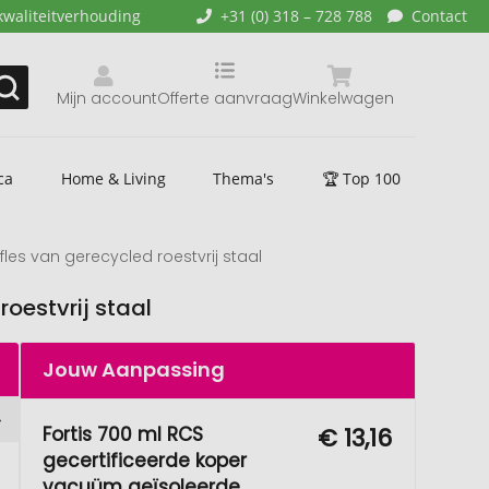
kwaliteitverhouding
+31 (0) 318 – 728 788
Contact
Mijn account
Offerte aanvraag
Winkelwagen
ca
Home & Living
Thema's
🏆 Top 100
les van gerecycled roestvrij staal
oestvrij staal
Jouw Aanpassing
Fortis 700 ml RCS
€ 13,16
gecertificeerde koper
vacuüm geïsoleerde