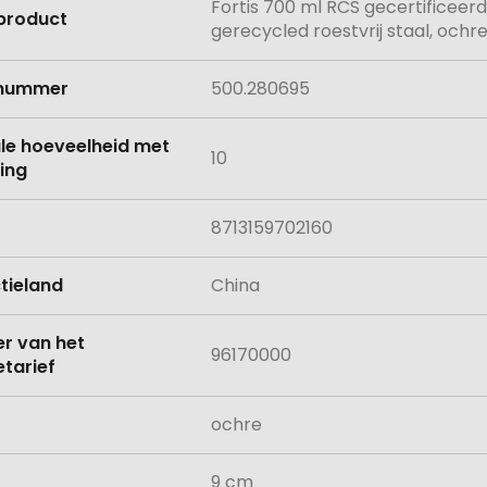
Fortis 700 ml RCS gecertificeer
e
product
gerecycled roestvrij staal, ochr
lnummer
500.280695
le hoeveelheid met
10
ing
8713159702160
tieland
China
 van het
96170000
tarief
ochre
9 cm