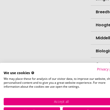
Breedt
Hoogt
Middell
Biolog
Capaci
Privacy 
We use cookies 🍪
Verfijn
We may place these for analysis of our visitor data, to improve our website, s
personalised content and to give you a great website experience. For more
information about the cookies we use open the settings.
Levert
Accept all
Levert