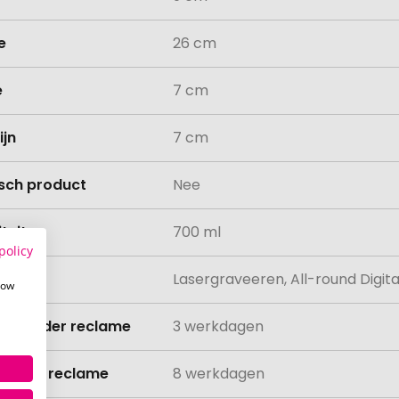
e
26 cm
e
7 cm
ijn
7 cm
isch product
Nee
teit
700 ml
policy
ing
Lasergraveeren, All-round Digit
how
ijd zonder reclame
3 werkdagen
ijd met reclame
8 werkdagen