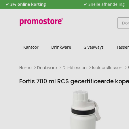
✔
3% online korting
✔ Snelle afhandeling
Kantoor
Drinkware
Giveaways
Tasse
Home
Drinkware
Drinkflessen
Isoleersflessen
Fortis 700 ml RCS gecertificeerde kop
Naar
Naar
het
het
einde
begin
van
van
de
de
afbeeldingengalerij
afbeeldingengalerij
gaan