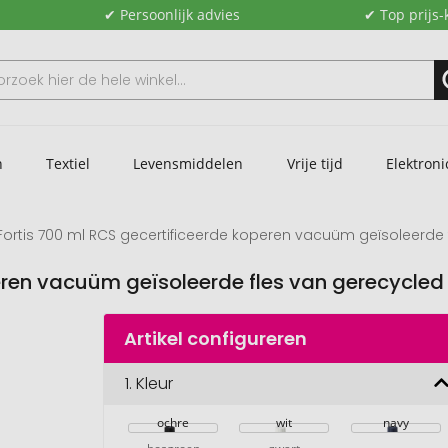
✔ Persoonlijk advies
✔ Top prijs-
n
Textiel
Levensmiddelen
Vrije tijd
Elektroni
Fortis 700 ml RCS gecertificeerde koperen vacuüm geïsoleerde f
eren vacuüm geïsoleerde fles van gerecycled r
Artikel configureren
1.
Kleur
ochre
wit
navy