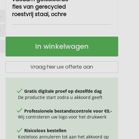
fles van gerecycled
roestvrij staal, ochre
Fortis
Op
In winkelwagen
700
voorraad
ml
RCS
gecertificeerde
Vraag hier uw offerte aan
koperen
vacuüm
geïsoleerde
fles
Gratis digitale proef op dezelfde dag
van
De productie start zodra u akkoord geeft
gerecycled
roestvrij
Professionele bestandscontrole voor €0,-
staal
Wij controleren uw logo voor het drukwerk
Risicoloos bestellen
Kosteloos annuleren tot aan het akkoord op