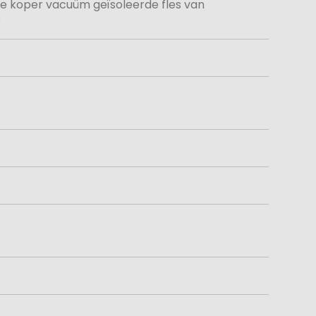
de koper vacuüm geïsoleerde fles van
e