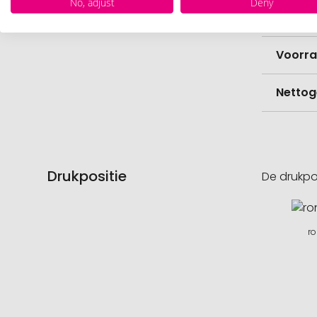
No, adjust
Deny
Hoevee
Voorr
Nettog
Drukpositie
De drukpo
r