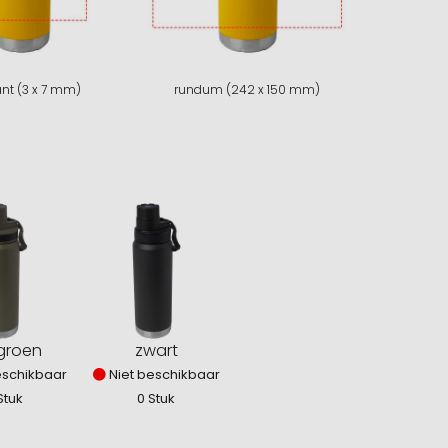
nt (3 x 7 mm)
rundum (242 x 150 mm)
groen
zwart
eschikbaar
Niet beschikbaar
Stuk
0 Stuk