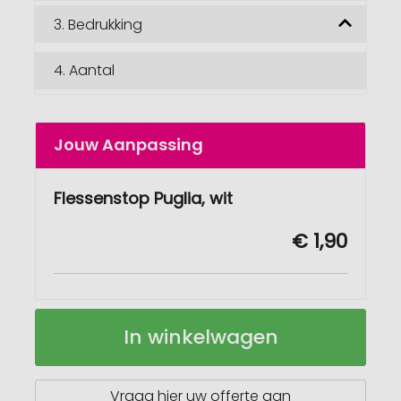
3.
Bedrukking
4.
Aantal
Jouw Aanpassing
Flessenstop Puglia, wit
€ 1,90
Flessenstop
Op
In winkelwagen
Puglia
voorraad
Vraag hier uw offerte aan