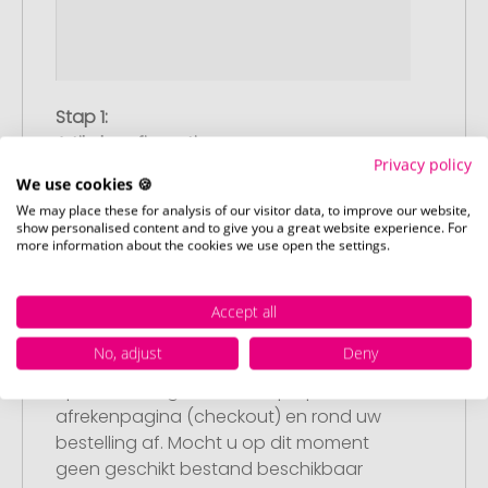
Stap 1:
Artikelconfiguratie
Privacy policy
Kies uw gewenste promotieartikelen en
We use cookies 🍪
pas deze aan naar uw wensen. Plaats
We may place these for analysis of our visitor data, to improve our website,
vervolgens de geconfigureerde artikelen
show personalised content and to give you a great website experience. For
in uw winkelwagen.
more information about the cookies we use open the settings.
Accept all
Stap 2:
No, adjust
Deny
Upload van uw logo of ontwerp
Upload uw logo of ontwerp op onze
afrekenpagina (checkout) en rond uw
bestelling af. Mocht u op dit moment
geen geschikt bestand beschikbaar