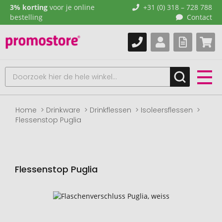
3% korting
voor je online
+31 (0) 318 – 728 788
bestelling
Contact
Home
Drinkware
Drinkflessen
Isoleersflessen
Flessenstop Puglia
Flessenstop Puglia
Naar
het
einde