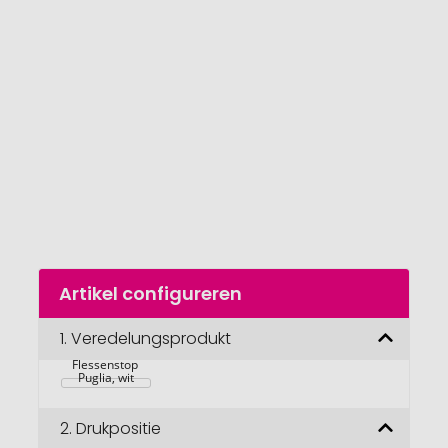
van
de
afbeeldingengalerij
gaan
Naar
Artikel configureren
het
begin
van
1.
Veredelungsprodukt
de
Flessenstop 
afbeeldingengalerij
Puglia, wit
2.
Drukpositie