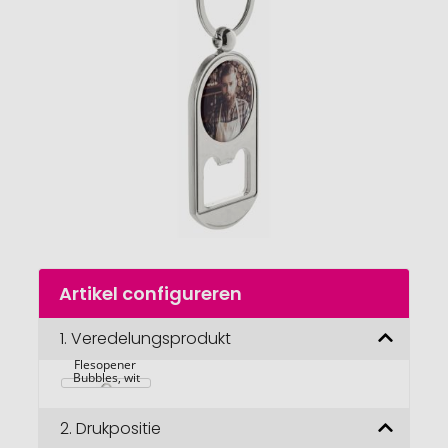
van
de
afbeeldingengalerij
gaan
Naar
Artikel configureren
het
begin
van
1.
Veredelungsprodukt
de
Flesopener 
afbeeldingengalerij
Bubbles, wit
2.
Drukpositie