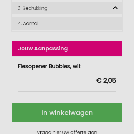
3.
Bedrukking
4.
Aantal
Jouw Aanpassing
Flesopener Bubbles, wit
€ 2,05
Flesopener
Op
In winkelwagen
Bubbles
voorraad
Vraag hier uw offerte aan