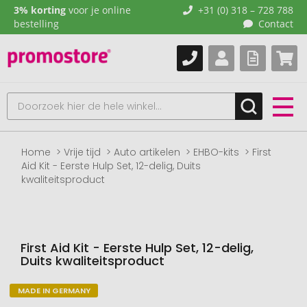
3% korting
voor je online
+31 (0) 318 – 728 788
bestelling
Contact
Home
Vrije tijd
Auto artikelen
EHBO-kits
First
Aid Kit - Eerste Hulp Set, 12-delig, Duits
kwaliteitsproduct
First Aid Kit - Eerste Hulp Set, 12-delig,
Duits kwaliteitsproduct
MADE IN GERMANY
Naar