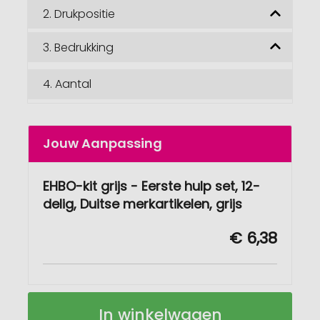
2.
Drukpositie
3.
Bedrukking
4.
Aantal
Jouw Aanpassing
EHBO-kit grijs - Eerste hulp set, 12-
delig, Duitse merkartikelen, grijs
€ 6,38
First
Op
In winkelwagen
Aid
voorraad