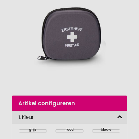
het
einde
van
de
afbeeldingengalerij
gaan
Naar
Artikel configureren
het
begin
van
1.
Kleur
de
afbeeldingengalerij
grijs
rood
blauw