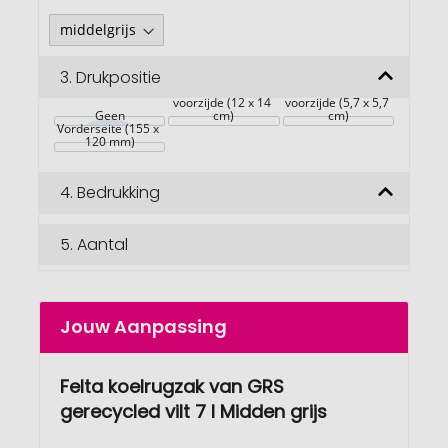
3.
Drukpositie
voorzijde (12 x 14 
voorzijde (5,7 x 5,7 
Geen
cm)
cm)
Vorderseite (155 x 
120 mm)
4.
Bedrukking
5.
Aantal
Jouw Aanpassing
Felta koelrugzak van GRS
gerecycled vilt 7 l Midden grijs