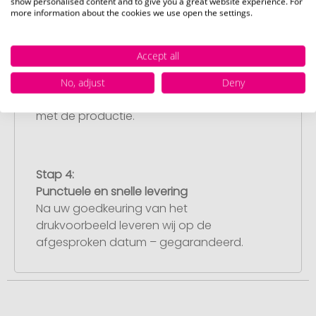
show personalised content and to give you a great website experience. For
more information about the cookies we use open the settings.
Stap 3:
Artikelvoorbeeld en goedkeuring
Accept all
U ontvangt van ons een gratis
drukvoorbeeld met uw ontwerp. Zodra u
No, adjust
Deny
dit heeft goedgekeurd, starten wij direct
met de productie.
Stap 4:
Punctuele en snelle levering
Na uw goedkeuring van het
drukvoorbeeld leveren wij op de
afgesproken datum – gegarandeerd.