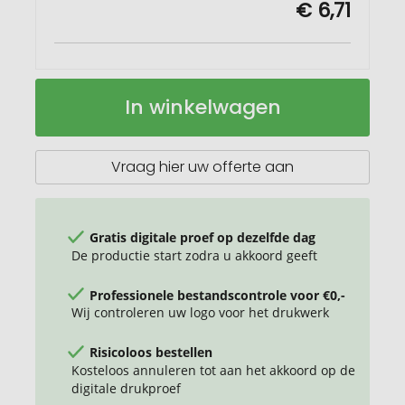
€ 6,71
Felta
Op
In winkelwagen
koelrugzak
voorraad
van
GRS
gerecycled
Vraag hier uw offerte aan
vilt
7
l
Gratis digitale proef op dezelfde dag
De productie start zodra u akkoord geeft
Professionele bestandscontrole voor €0,-
Wij controleren uw logo voor het drukwerk
Risicoloos bestellen
Kosteloos annuleren tot aan het akkoord op de
digitale drukproef