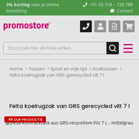
3% korting
voor je online
+31 (0) 318 – 728 788
bestelling
Contact
Home
Tassen
Sport en vrije tijd
Koeltassen
Felta koelrugzak van GRS gerecycled vilt 7 l
Felta koelrugzak van GRS gerecycled vilt 7 l
48 UUR PRODUCTIE
Naar
het
einde