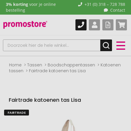
3% korting
voor je online
+31 (0) 318 – 728 788
bestelling
Contact
Home
Tassen
Boodschappentassen
Katoenen
tassen
Fairtrade katoenen tas Lisa
Fairtrade katoenen tas Lisa
FAIRTRADE
Naar
het
einde