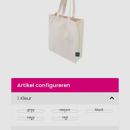
van
de
afbeeldingengalerij
gaan
Naar
Artikel configureren
het
begin
van
1.
Kleur
de
afbeeldingengalerij
grey
nature
black
navy
red