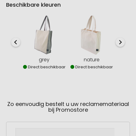
Beschikbare kleuren
b
Direct
grey
nature
Direct beschikbaar
Direct beschikbaar
Zo eenvoudig bestelt u uw reclamemateriaal
bij Promostore