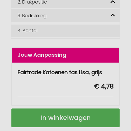
2.
Drukpositie
3.
Bedrukking
4.
Aantal
Jouw Aanpassing
Fairtrade Katoenen tas Lisa, grijs
€ 4,78
Fairtrade
Op
In winkelwagen
katoenen
voorraad
tas
Lisa