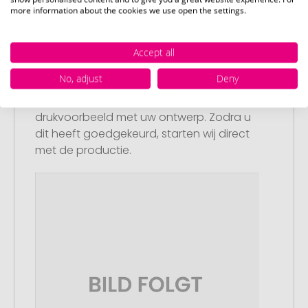
more information about the cookies we use open the settings.
Accept all
Stap 3:
No, adjust
Deny
Artikelvoorbeeld en goedkeuring
U ontvangt van ons een gratis
drukvoorbeeld met uw ontwerp. Zodra u
dit heeft goedgekeurd, starten wij direct
met de productie.