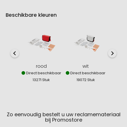
Beschikbare kleuren
rood
wit
Direct beschikbaar
Direct beschikbaar
Niet 
13271 Stuk
19072 Stuk
0
Zo eenvoudig bestelt u uw reclamemateriaal
bij Promostore