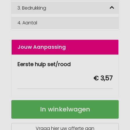
3.
Bedrukking
4.
Aantal
Jouw Aanpassing
Eerste hulp set/rood
€ 3,57
Eerste
Op
In winkelwagen
hulp
voorraad
set
Vraag hier uw offerte aan