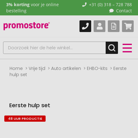
3% korting
voor je online
+31 (0) 318 – 728 788
bestelling
Contact
Home
Vrije tijd
Auto artikelen
EHBO-kits
Eerste
hulp set
Eerste hulp set
48 UUR PRODUCTIE
Naar
het
einde