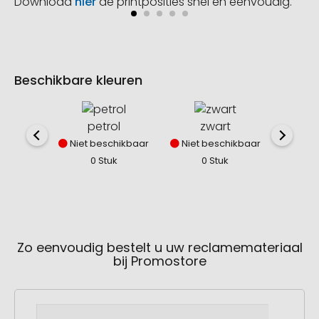
Download
hier
de printposities snel en eenvoudig.
Beschikbare kleuren
petrol
zwart
Niet beschikbaar
Niet beschikbaar
Direct
0 Stuk
0 Stuk
62
Zo eenvoudig bestelt u uw reclamemateriaal
bij Promostore