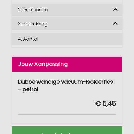
2.
Drukpositie
3.
Bedrukking
4.
Aantal
Jouw Aanpassing
Dubbelwandige vacuüm-isoleerfles
- petrol
€ 5,45
Dubbelwandige
Op