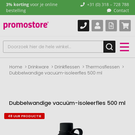
3% korting
voor je online
+31 (0) 318 – 728 788
bestelling
Contact
Home
Drinkware
Drinkflessen
Thermosflessen
Dubbelwandige vacuüm-isoleerfles 500 ml
Dubbelwandige vacuüm-isoleerfles 500 ml
48 UUR PRODUCTIE
Naar
het
einde