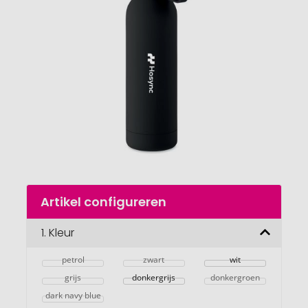
van
de
afbeeldingengalerij
gaan
Naar
Artikel configureren
het
begin
van
1.
Kleur
de
afbeeldingengalerij
petrol
zwart
wit
grijs
donkergrijs
donkergroen
dark navy blue