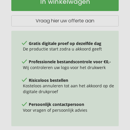
In winkelwagen
vacuüm-
voorraad
isoleerfles
500
ml
Vraag hier uw offerte aan
Gratis digitale proef op dezelfde dag
De productie start zodra u akkoord geeft
Professionele bestandscontrole voor €0,-
Wij controleren uw logo voor het drukwerk
Risicoloos bestellen
Kosteloos annuleren tot aan het akkoord op de
digitale drukproef
Persoonlijk contactpersoon
Voor vragen of persoonlijk advies