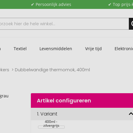
✔ Persoonlijk advies
✔ Top prijs-
n
Textiel
Levensmiddelen
Vrije tijd
Elektroni
kers
Dubbelwandige thermomok, 400ml
Artikel configureren
1.
Variant
Dubbelwandige 
thermomok, 
400ml - 
zilvergrijs