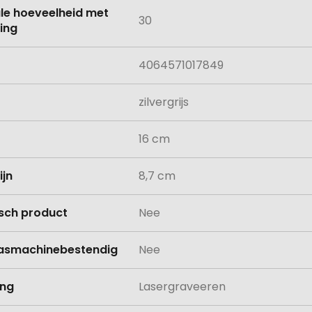
le hoeveelheid met
30
ing
4064571017849
zilvergrijs
16 cm
ijn
8,7 cm
isch product
Nee
asmachinebestendig
Nee
ing
Lasergraveeren