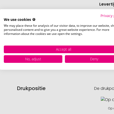
Levert
Privacy 
Levert
We use cookies 🍪
We may place these for analysis of our visitor data, to improve our website, s
personalised content and to give you a great website experience. For more
Hoevee
information about the cookies we use open the settings.
Voorr
Accept all
Nettog
No, adjust
Deny
Drukpositie
De drukpo
Op 