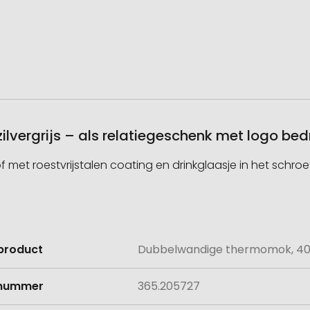
vergrijs – als relatiegeschenk met logo be
et roestvrijstalen coating en drinkglaasje in het schroe
product
Dubbelwandige thermomok, 400m
e
lnummer
365.205727