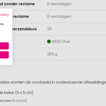
ijd zonder reclame
6 werkdagen
policy
ijd met reclame
8 werkdagen
how
lheid verzenddoos
25
aad
6630 Stuk
ewicht
285 g
sities worden als voorbeeld in onderstaande afbeeldin
de beker (5 x 5 cm)