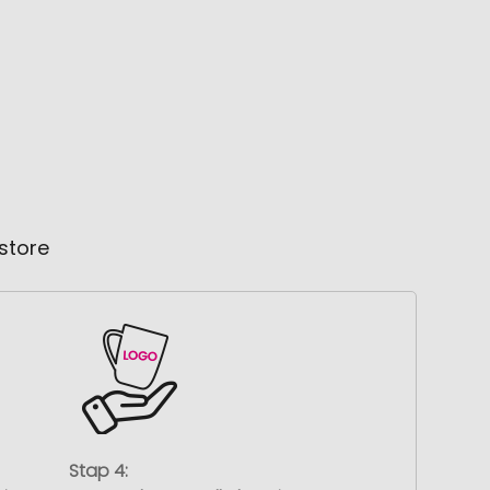
store
Stap 4: