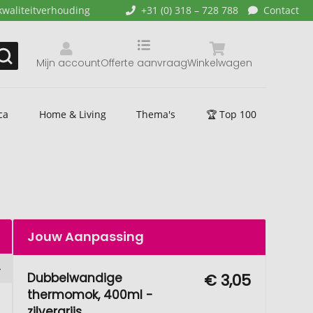
kwaliteitverhouding
+31 (0) 318 – 728 788
Contact
Mijn account
Offerte aanvraag
Winkelwagen
ca
Home & Living
Thema's
🏆 Top 100
Jouw Aanpassing
Dubbelwandige
€ 3,05
thermomok, 400ml -
zilvergrijs