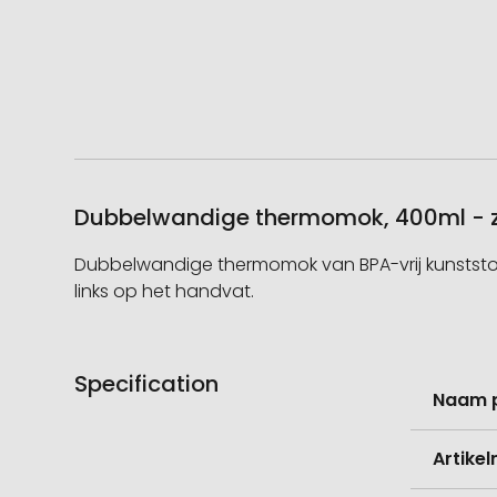
Dubbelwandige thermomok, 400ml - zil
Dubbelwandige thermomok van BPA-vrij kunststof m
links op het handvat.
Specification
Meer
Naam 
informati
Artike