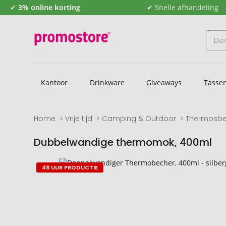
✔
3% online korting
✔ Snelle afhandeling
Kantoor
Drinkware
Giveaways
Tasse
Home
Vrije tijd
Camping & Outdoor
Thermosbe
Dubbelwandige thermomok, 400ml
Naar
Naar
48 UUR PRODUCTIE
het
het
einde
begin
van
van
de
de
afbeeldingengalerij
afbeeldingengalerij
gaan