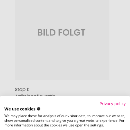
Stap 1:
Artikelconfiguratie
Kies uw gewenste promotieartikelen en
Privacy policy
We use cookies 🍪
pas deze aan naar uw wensen. Plaats
We may place these for analysis of our visitor data, to improve our website,
vervolgens de geconfigureerde artikelen
show personalised content and to give you a great website experience. For
in uw winkelwagen.
more information about the cookies we use open the settings.