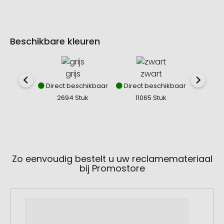
Beschikbare kleuren
grijs
zwart
Direct beschikbaar
Direct beschikbaar
Direct
2694 Stuk
11065 Stuk
192
Zo eenvoudig bestelt u uw reclamemateriaal
bij Promostore