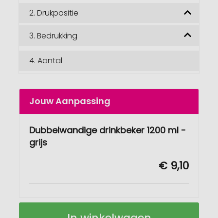
2.
Drukpositie
3.
Bedrukking
4.
Aantal
Jouw Aanpassing
Dubbelwandige drinkbeker 1200 ml -
grijs
€ 9,10
Dubbelwandige
Op
In winkelwagen
drinkbeker
voorraad