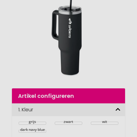
einde
van
de
afbeeldingengalerij
gaan
Naar
Artikel configureren
het
begin
van
1.
Kleur
de
afbeeldingengalerij
grijs
zwart
wit
dark navy blue