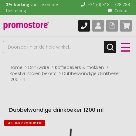
3% korting
voor je online
+31 (0) 318 – 728 788
bestelling
Contact
Home
Drinkware
Koffiebekers & mokken
Roestvrijstalen bekers
Dubbelwandige drinkbeker
1200 ml
Dubbelwandige drinkbeker 1200 ml
48 UUR PRODUCTIE
Naar
het