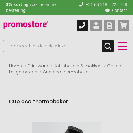
3% korting
voor je online
+31 (0) 318 – 728 788
bestelling
Contact
Home
Drinkware
Koffiebekers & mokken
Coffee-
to-go bekers
Cup eco thermobeker
Cup eco thermobeker
Naar
het
einde