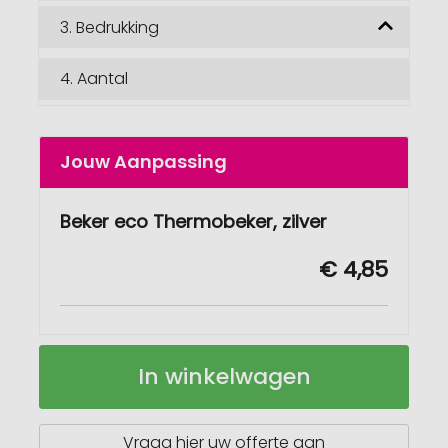
3.
Bedrukking
4.
Aantal
Jouw Aanpassing
Beker eco Thermobeker, zilver
€ 4,85
Cup
Op
In winkelwagen
eco
voorraad
thermobeker
Vraag hier uw offerte aan