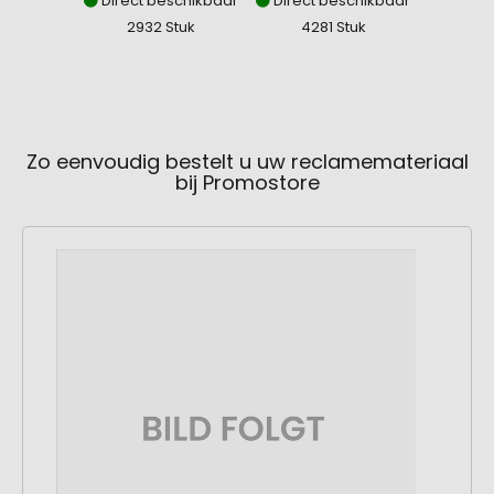
Direct beschikbaar
Direct beschikbaar
Direct
2932 Stuk
4281 Stuk
42
Zo eenvoudig bestelt u uw reclamemateriaal
bij Promostore