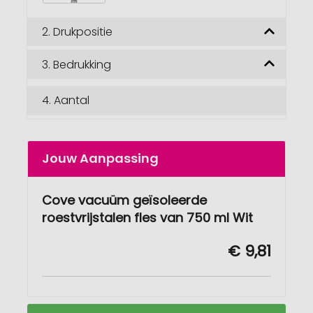
2.
Drukpositie
3.
Bedrukking
4.
Aantal
Jouw Aanpassing
Cove vacuüm geïsoleerde
roestvrijstalen fles van 750 ml Wit
€ 9,81
Cove
Op