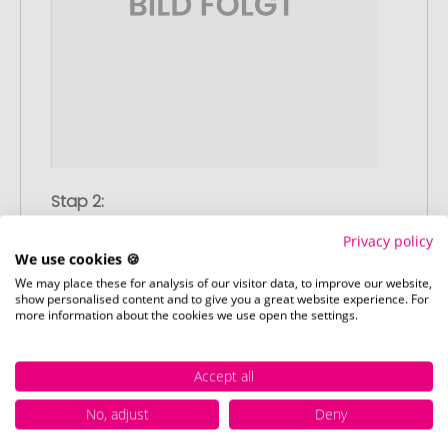
Stap 2:
Upload van uw logo of ontwerp
Privacy policy
Upload uw logo of ontwerp op onze
We use cookies 🍪
afrekenpagina (checkout) en rond uw
We may place these for analysis of our visitor data, to improve our website,
bestelling af. Mocht u op dit moment
show personalised content and to give you a great website experience. For
more information about the cookies we use open the settings.
geen geschikt bestand beschikbaar
hebben, dan kunt u dit later aanleveren.
Accept all
No, adjust
Deny