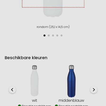
rondom (25,1 x 14,5 cm)
Beschikbare kleuren
wit
middenblauw
z