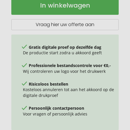
In winkelwagen
vacuüm
voorraad
geïsoleerde
roestvrijstalen
fles
Vraag hier uw offerte aan
van
750
ml
Gratis digitale proef op dezelfde dag
De productie start zodra u akkoord geeft
Professionele bestandscontrole voor €0,-
Wij controleren uw logo voor het drukwerk
Risicoloos bestellen
Kosteloos annuleren tot aan het akkoord op de
digitale drukproef
Persoonlijk contactpersoon
Voor vragen of persoonlijk advies