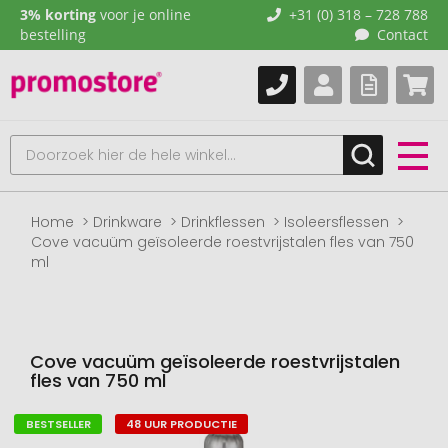
3% korting
voor je online
+31 (0) 318 – 728 788
bestelling
Contact
Home
Drinkware
Drinkflessen
Isoleersflessen
Cove vacuüm geïsoleerde roestvrijstalen fles van 750
ml
Cove vacuüm geïsoleerde roestvrijstalen
fles van 750 ml
BESTSELLER
48 UUR PRODUCTIE
Naar