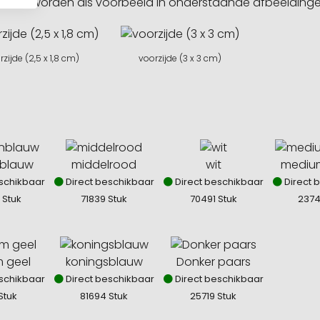
sities worden als voorbeeld in onderstaande afbeeldin
rzijde (2,5 x 1,8 cm)
voorzijde (3 x 3 cm)
blauw
middelrood
wit
medium
schikbaar
Direct beschikbaar
Direct beschikbaar
Direct 
 Stuk
71839 Stuk
70491 Stuk
2374
 geel
koningsblauw
Donker paars
schikbaar
Direct beschikbaar
Direct beschikbaar
Stuk
81694 Stuk
25719 Stuk