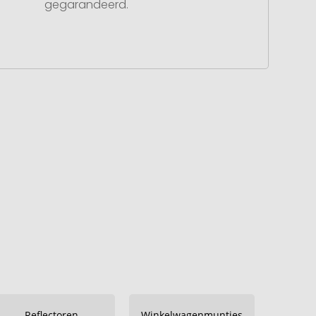
gegarandeerd.
Reflectoren
Winkelwagenmuntjes