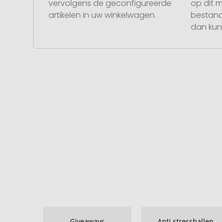
vervolgens de geconfigureerde
op dit 
artikelen in uw winkelwagen.
bestand
dan kunt
Giveaways
Anti stressballen