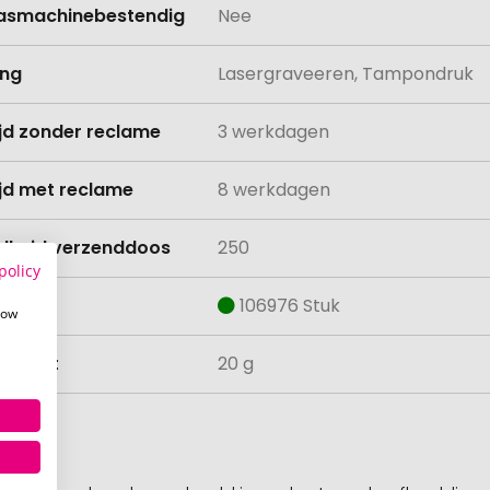
asmachinebestendig
Nee
ing
Lasergraveeren, Tampondruk
ijd zonder reclame
3 werkdagen
ijd met reclame
8 werkdagen
lheid verzenddoos
250
policy
aad
106976 Stuk
how
ewicht
20 g