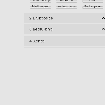
medium oranje
neongrün
zwart
Medium geel
koningsblauw
Donker paars
2.
Drukpositie
3.
Bedrukking
4.
Aantal