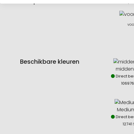
Drukpositie
De drukpo
voo
Beschikbare kleuren
midden
Direct be
106976
Medium
Direct be
12741 