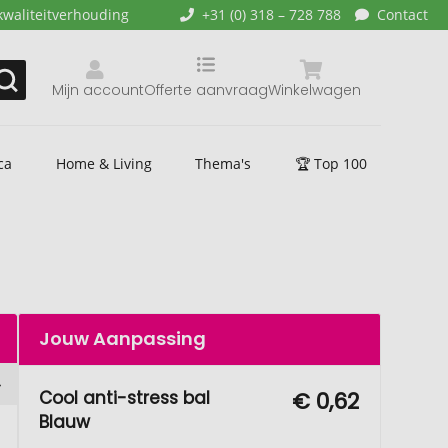
kwaliteitverhouding
+31 (0) 318 – 728 788
Contact
Mijn account
Offerte aanvraag
Winkelwagen
ca
Home & Living
Thema's
🏆 Top 100
Jouw Aanpassing
Cool anti-stress bal
€ 0,62
Blauw