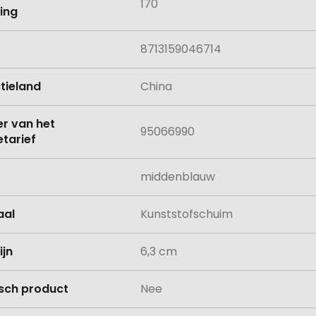
170
ing
8713159046714
tieland
China
 van het
95066990
tarief
middenblauw
aal
Kunststofschuim
ijn
6,3 cm
isch product
Nee