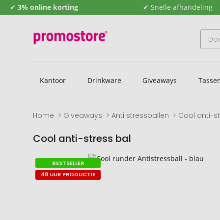
✔
3% online korting
✔ Snelle afhandeling
Kantoor
Drinkware
Giveaways
Tasse
Home
Giveaways
Anti stressballen
Cool anti-s
Cool anti-stress bal
Naar
Naar
BESTSELLER
het
het
48 UUR PRODUCTIE
einde
begin
van
van
de
de
afbeeldingengalerij
afbeeldingengalerij
gaan