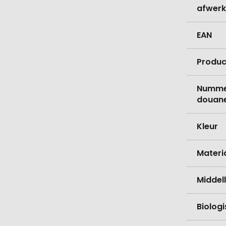
afwerk
EAN
Produc
Nummer
douane
Kleur
Materi
Middell
Biolog