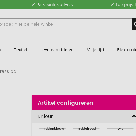
✔ Persoonlijk advies
✔ Top prijs-
n
Textiel
Levensmiddelen
Vrije tijd
Elektroni
tress bal
Artikel configureren
1.
Kleur
middenblauw
middelrood
wit