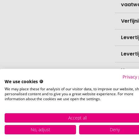
vaatw
Verfijn
Levert
Levert
Hoevee
Privacy 
We use cookies 🍪
Voorr
We may place these for analysis of our visitor data, to improve our website, s
personalised content and to give you a great website experience. For more
information about the cookies we use open the settings.
Nettog
Accept all
No, adjust
Deny