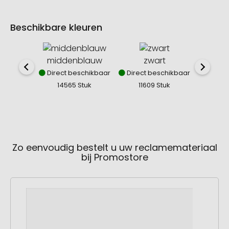
Beschikbare kleuren
middenblauw
zwart
mid
Direct beschikbaar
Direct beschikbaar
Direct
14565 Stuk
11609 Stuk
60
Zo eenvoudig bestelt u uw reclamemateriaal
bij Promostore