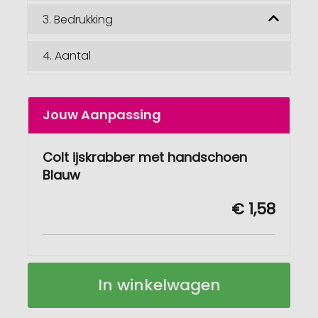
3.
Bedrukking
4.
Aantal
Jouw Aanpassing
Colt ijskrabber met handschoen
Blauw
€ 1,58
Colt
Op
In winkelwagen
ijskrabber
voorraad
met
handschoen