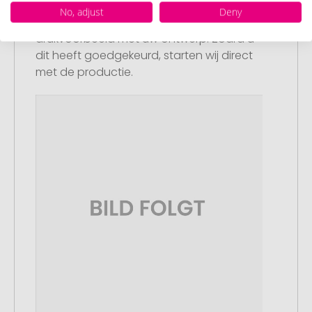
Artikelvoorbeeld en goedkeuring
No, adjust
Deny
U ontvangt van ons een gratis
drukvoorbeeld met uw ontwerp. Zodra u
dit heeft goedgekeurd, starten wij direct
met de productie.