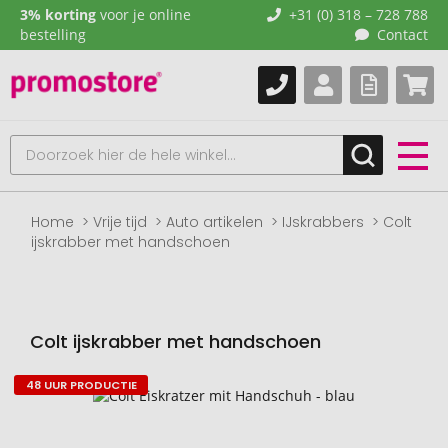
3% korting
voor je online
+31 (0) 318 – 728 788
bestelling
Contact
Home
Vrije tijd
Auto artikelen
IJskrabbers
Colt
ijskrabber met handschoen
Colt ijskrabber met handschoen
48 UUR PRODUCTIE
Naar
het
einde