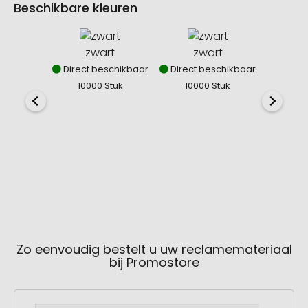
Beschikbare kleuren
zwart
zwart
Direct beschikbaar
Direct beschikbaar
10000 Stuk
10000 Stuk
z
Direct
100
Zo eenvoudig bestelt u uw reclamemateriaal
bij Promostore