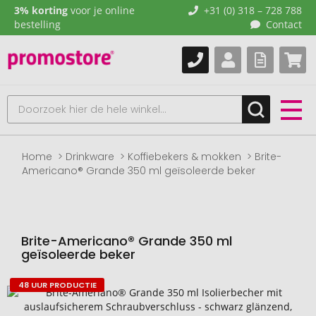
3% korting
voor je online
+31 (0) 318 – 728 788
bestelling
Contact
Home
Drinkware
Koffiebekers & mokken
Brite-
Americano® Grande 350 ml geïsoleerde beker
Brite-Americano® Grande 350 ml
geïsoleerde beker
48 UUR PRODUCTIE
Naar
het