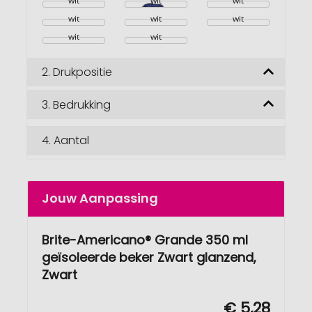
wit
wit
wit
wit
wit
wit
wit
wit
2.
Drukpositie
3.
Bedrukking
4.
Aantal
Jouw Aanpassing
Brite-Americano® Grande 350 ml
geïsoleerde beker Zwart glanzend,
Zwart
€ 5,28