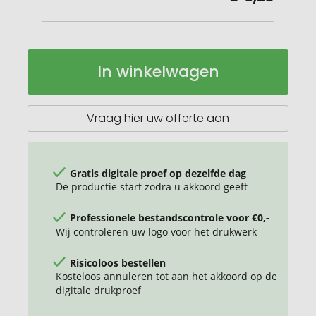
Brite-
Op
In winkelwagen
Americano®
voorraad
Grande
350
ml
Vraag hier uw offerte aan
geïsoleerde
beker
Gratis digitale proef op dezelfde dag
De productie start zodra u akkoord geeft
Professionele bestandscontrole voor €0,-
Wij controleren uw logo voor het drukwerk
Risicoloos bestellen
Kosteloos annuleren tot aan het akkoord op de
digitale drukproef