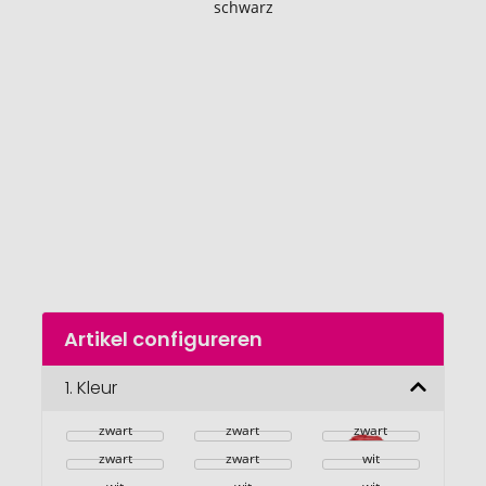
einde
van
de
afbeeldingengalerij
gaan
Naar
Artikel configureren
het
begin
van
1.
Kleur
de
afbeeldingengalerij
zwart
zwart
zwart
zwart
zwart
wit