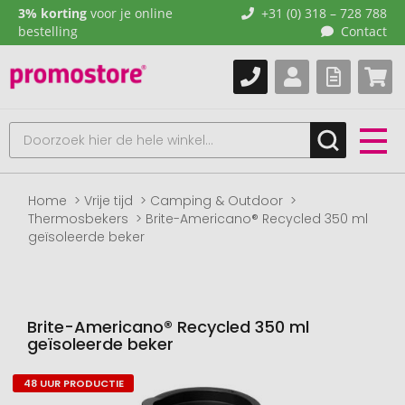
3% korting
voor je online
+31 (0) 318 – 728 788
bestelling
Contact
Home
Vrije tijd
Camping & Outdoor
Thermosbekers
Brite-Americano® Recycled 350 ml
geïsoleerde beker
Brite-Americano® Recycled 350 ml
geïsoleerde beker
48 UUR PRODUCTIE
Naar