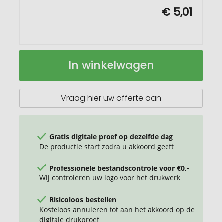
€ 5,01
Brite-
Op
In winkelwagen
Americano®
voorraad
Recycled
350
ml
Vraag hier uw offerte aan
geïsoleerde
beker
Gratis digitale proef op dezelfde dag
De productie start zodra u akkoord geeft
Professionele bestandscontrole voor €0,-
Wij controleren uw logo voor het drukwerk
Risicoloos bestellen
Kosteloos annuleren tot aan het akkoord op de
digitale drukproef