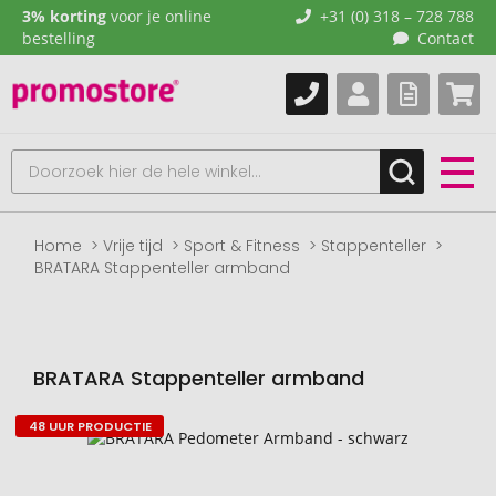
3% korting
voor je online
+31 (0) 318 – 728 788
bestelling
Contact
Home
Vrije tijd
Sport & Fitness
Stappenteller
BRATARA Stappenteller armband
BRATARA Stappenteller armband
48 UUR PRODUCTIE
Naar
het
einde