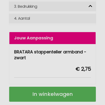
3.
Bedrukking
4.
Aantal
Jouw Aanpassing
BRATARA stappenteller armband -
zwart
€ 2,75
BRATARA
Op
In winkelwagen
Stappenteller
voorraad
armband