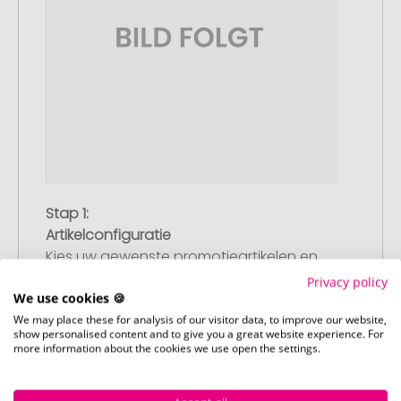
Stap 1:
Artikelconfiguratie
Kies uw gewenste promotieartikelen en
pas deze aan naar uw wensen. Plaats
Privacy policy
vervolgens de geconfigureerde artikelen
We use cookies 🍪
in uw winkelwagen.
We may place these for analysis of our visitor data, to improve our website,
show personalised content and to give you a great website experience. For
more information about the cookies we use open the settings.
Stap 2: