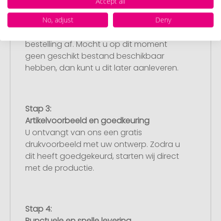
Accept all
Upload van uw logo of ontwerp
Upload uw logo of ontwerp op onze
No, adjust
Deny
afrekenpagina (checkout) en rond uw
bestelling af. Mocht u op dit moment
geen geschikt bestand beschikbaar
hebben, dan kunt u dit later aanleveren.
Stap 3:
Artikelvoorbeeld en goedkeuring
U ontvangt van ons een gratis
drukvoorbeeld met uw ontwerp. Zodra u
dit heeft goedgekeurd, starten wij direct
met de productie.
Stap 4:
Punctuele en snelle levering