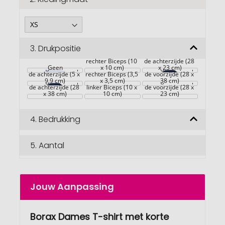
3.
Drukpositie
Grote gebieden op 
rechter Biceps (10 
de achterzijde (28 
Grote gebieden op 
Geen
x 10 cm)
Grote gebieden op 
x 23 cm)
de achterzijde (5 x 
rechter Biceps (3,5 
de voorzijde (28 x 
Grote gebieden op 
9,9 cm)
x 3,5 cm)
Grote gebieden op 
38 cm)
de achterzijde (28 
linker Biceps (10 x 
de voorzijde (28 x 
x 38 cm)
10 cm)
23 cm)
4.
Bedrukking
5.
Aantal
Jouw Aanpassing
Borax Dames T-shirt met korte