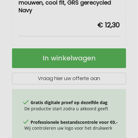
mouwen, cool fit, GRS gerecycled
Navy
€ 12,30
Borax
Op
In winkelwagen
Dames
voorraad
T-
shirt
met
Vraag hier uw offerte aan
korte
mouwen,
cool
fit,
Gratis digitale proef op dezelfde dag
GRS
De productie start zodra u akkoord geeft
gerecycled
Professionele bestandscontrole voor €0,-
Wij controleren uw logo voor het drukwerk