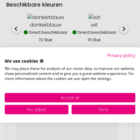
Beschikbare kleuren
donkerblauw
wit
z
Direct beschikbaar
Direct beschikbaar
Direct
72 Stuk
111 Stuk
12
Privacy policy
We use cookies 🍪
We may place these for analysis of our visitor data, to improve our website,
show personalised content and to give you a great website experience. For
Zo eenvoudig bestelt u uw reclamemateriaal
more information about the cookies we use open the settings.
bij Promostore
Accept all
No, adjust
Deny