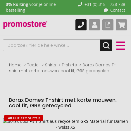
3% korting
voor je online
+31 (0) 318 – 728 788
bestelling
Contact
Home
Textiel
Shirts
T-shirts
Borax Dames T-
shirt met korte mouwen, cool fit, GRS gerecycled
Borax Dames T-shirt met korte mouwen,
cool fit, GRS gerecycled
48 UUR PRODUCTIE
Naar
het