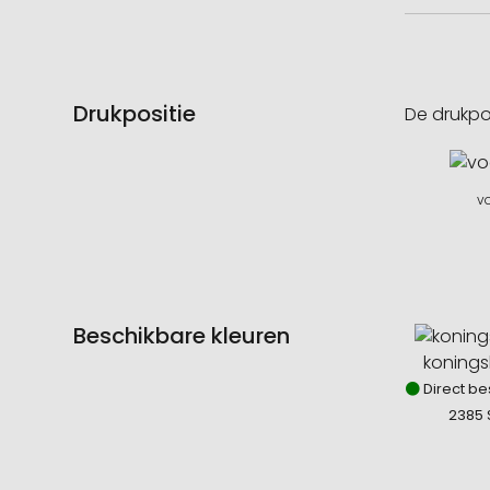
Drukpositie
De drukpo
vo
Beschikbare kleuren
koning
Direct be
2385 