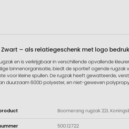
Zwart – als relatiegeschenk met logo bedru
zak en is verkrijgbaar in verschillende opvallende kleure
handige binnenorganisatie, biedt de sportief ogende rugz
ruimte voor kleine spullen. De rugzak heeft gewatteerde, v
n duurzaam 600D polyester, en niet-geweven polypropyl
product
Boomerang rugzak 22L Koningsb
e
lnummer
500.12722