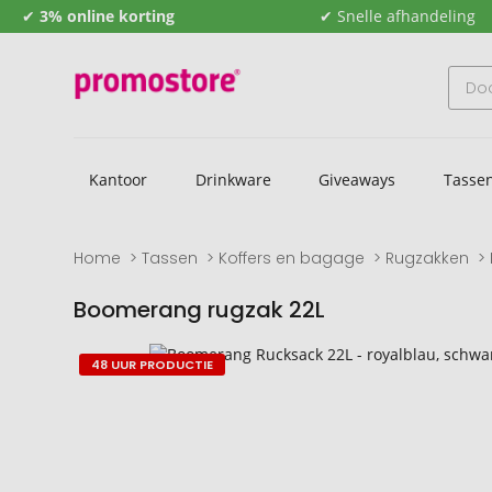
✔
3% online korting
✔ Snelle afhandeling
Kantoor
Drinkware
Giveaways
Tasse
Home
Tassen
Koffers en bagage
Rugzakken
Boomerang rugzak 22L
Naar
Naar
48 UUR PRODUCTIE
het
het
einde
begin
van
van
de
de
afbeeldingengalerij
afbeeldingengalerij
gaan