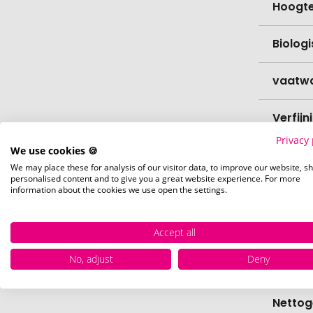
Hoogt
Biolog
vaatw
Verfijn
Privacy 
We use cookies 🍪
Levert
We may place these for analysis of our visitor data, to improve our website, s
personalised content and to give you a great website experience. For more
information about the cookies we use open the settings.
Levert
Hoevee
Accept all
No, adjust
Deny
Voorr
Nettog