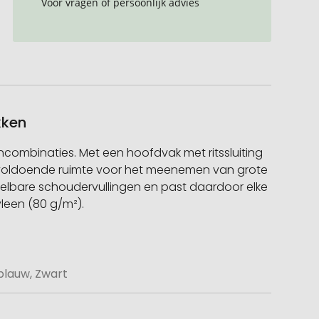
Voor vragen of persoonlijk advies
kken
ncombinaties. Met een hoofdvak met ritssluiting
ak voldoende ruimte voor het meenemen van grote
erstelbare schoudervullingen en past daardoor elke
een (80 g/m²).
lauw, Zwart