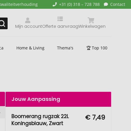
kwaliteitverhouding
+31 (0) 318 – 728 788
Contact
Mijn account
Offerte aanvraag
Winkelwagen
ca
Home & Living
Thema's
🏆 Top 100
Jouw Aanpassing
Boomerang rugzak 22L
€ 7,49
Koningsblauw, Zwart