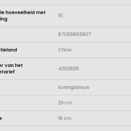
le hoeveelheid met
15
ing
8713159155607
tieland
China
 van het
42029291
tarief
koningsblauw
29 cm
e
18 cm