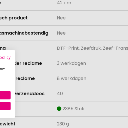
e
42 cm
isch product
Nee
asmachinebestendig
Nee
ing
DTF-Print, Zeefdruk, Zeef-Tran
policy
ijd zonder reclame
3 werkdagen
how
ijd met reclame
8 werkdagen
lheid verzenddoos
40
aad
2385 Stuk
ewicht
230 g