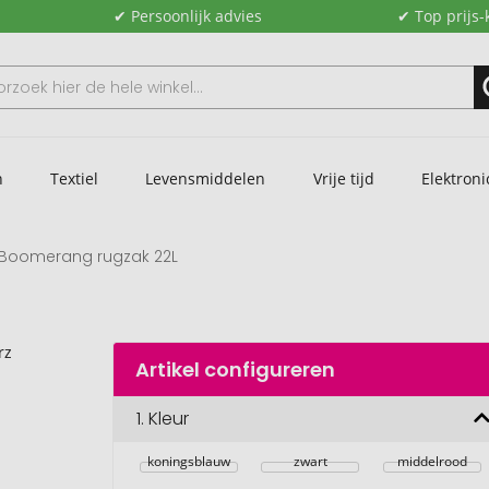
✔ Persoonlijk advies
✔ Top prijs-
n
Textiel
Levensmiddelen
Vrije tijd
Elektroni
Boomerang rugzak 22L
Artikel configureren
1.
Kleur
koningsblauw
zwart
middelrood