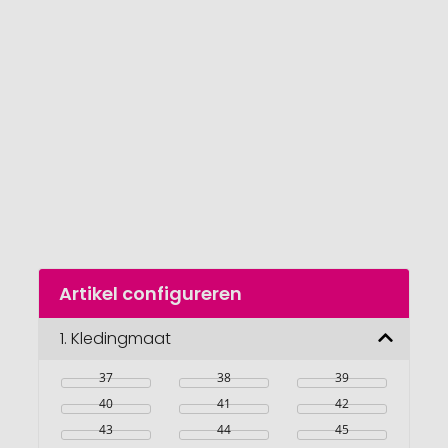
van
de
afbeeldingengalerij
gaan
Naar
Artikel configureren
het
begin
van
1.
Kledingmaat
de
afbeeldingengalerij
37
38
39
40
41
42
43
44
45