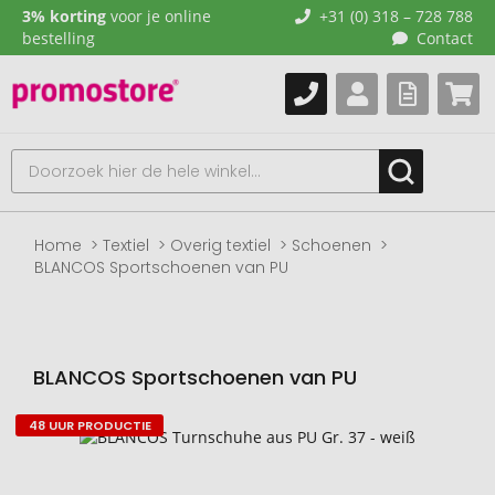
3% korting
voor je online
+31 (0) 318 – 728 788
bestelling
Contact
Home
Textiel
Overig textiel
Schoenen
BLANCOS Sportschoenen van PU
BLANCOS Sportschoenen van PU
48 UUR PRODUCTIE
Naar
het
einde