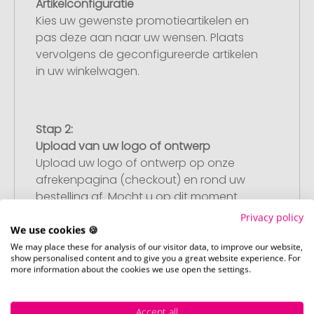
Artikelconfiguratie
Kies uw gewenste promotieartikelen en
pas deze aan naar uw wensen. Plaats
vervolgens de geconfigureerde artikelen
in uw winkelwagen.
Stap 2:
Upload van uw logo of ontwerp
Upload uw logo of ontwerp op onze
afrekenpagina (checkout) en rond uw
bestelling af. Mocht u op dit moment
geen geschikt bestand beschikbaar
Privacy policy
hebben, dan kunt u dit later aanleveren.
We use cookies 🍪
We may place these for analysis of our visitor data, to improve our website,
show personalised content and to give you a great website experience. For
more information about the cookies we use open the settings.
Stap 3:
Artikelvoorbeeld en goedkeuring
Accept all