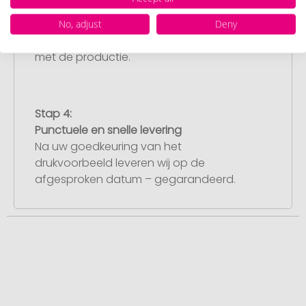
U ontvangt van ons een gratis
drukvoorbeeld met uw ontwerp. Zodra u
No, adjust
Deny
dit heeft goedgekeurd, starten wij direct
met de productie.
Stap 4:
Punctuele en snelle levering
Na uw goedkeuring van het
drukvoorbeeld leveren wij op de
afgesproken datum – gegarandeerd.