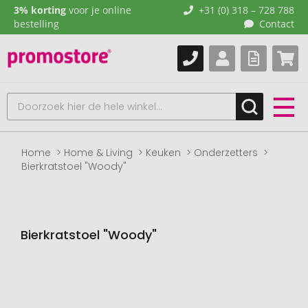
3% korting
voor je online
+31 (0) 318 – 728 788
bestelling
Contact
Home
Home & Living
Keuken
Onderzetters
Bierkratstoel "Woody"
Bierkratstoel "Woody"
Naar
het
einde