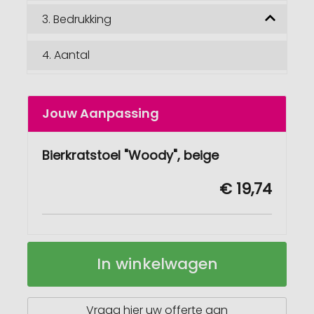
3.
Bedrukking
4.
Aantal
Jouw Aanpassing
Bierkratstoel "Woody", beige
€ 19,74
Bierkratstoel
Op
In winkelwagen
"Woody"
voorraad
Vraag hier uw offerte aan