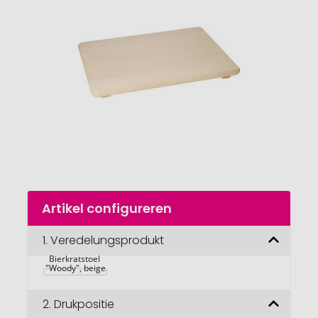
van
de
afbeeldingengalerij
gaan
Naar
Artikel configureren
het
begin
van
1.
Veredelungsprodukt
de
Bierkratstoel 
afbeeldingengalerij
"Woody", beige
2.
Drukpositie