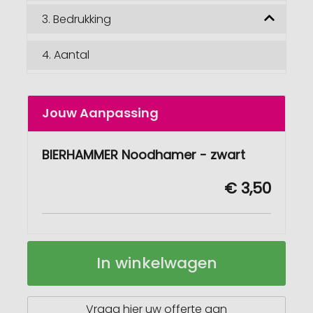
3.
Bedrukking
4.
Aantal
Jouw Aanpassing
BIERHAMMER Noodhamer - zwart
€ 3,50
BIERHAMMER
Op
In winkelwagen
Noodhamer
voorraad
Vraag hier uw offerte aan