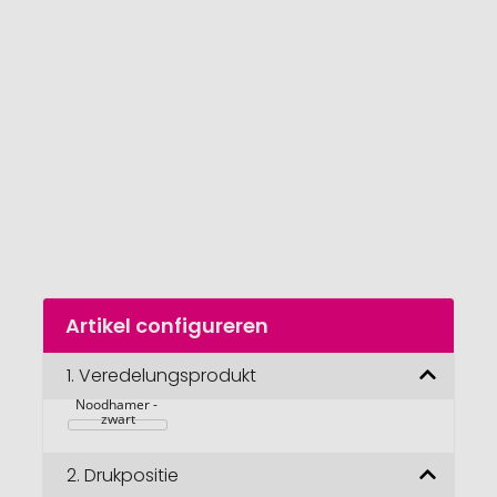
van
de
afbeeldingengalerij
gaan
Naar
Artikel configureren
het
begin
van
1.
Veredelungsprodukt
BIERHAMMER 
de
Noodhamer - 
afbeeldingengalerij
zwart
2.
Drukpositie