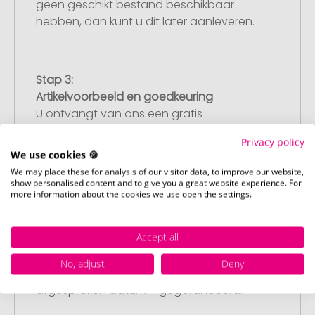
geen geschikt bestand beschikbaar
hebben, dan kunt u dit later aanleveren.
Stap 3:
Artikelvoorbeeld en goedkeuring
U ontvangt van ons een gratis
drukvoorbeeld met uw ontwerp. Zodra u
Privacy policy
dit heeft goedgekeurd, starten wij direct
We use cookies 🍪
met de productie.
We may place these for analysis of our visitor data, to improve our website,
show personalised content and to give you a great website experience. For
more information about the cookies we use open the settings.
Stap 4:
Accept all
Punctuele en snelle levering
Na uw goedkeuring van het
No, adjust
Deny
drukvoorbeeld leveren wij op de
afgesproken datum – gegarandeerd.