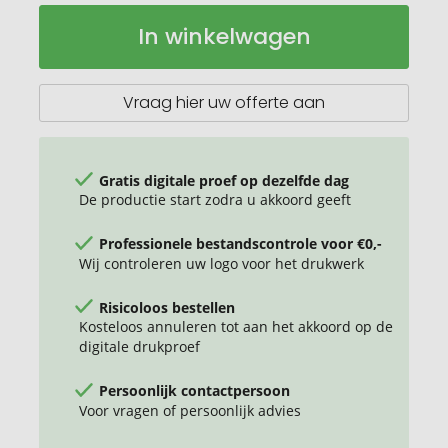
AZO-
Op
In winkelwagen
vrije
voorraad
baseballpet
met
6
Vraag hier uw offerte aan
panelen
voor
volwassenen
van
Gratis digitale proef op dezelfde dag
polyester
De productie start zodra u akkoord geeft
met
reflecterende
Professionele bestandscontrole voor €0,-
rand
Wij controleren uw logo voor het drukwerk
Risicoloos bestellen
Kosteloos annuleren tot aan het akkoord op de
digitale drukproef
Persoonlijk contactpersoon
Voor vragen of persoonlijk advies