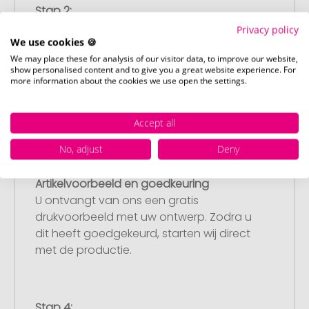
Stap 2:
Upload van uw logo of ontwerp
Privacy policy
We use cookies 🍪
Upload uw logo of ontwerp op onze
We may place these for analysis of our visitor data, to improve our website,
afrekenpagina (checkout) en rond uw
show personalised content and to give you a great website experience. For
bestelling af. Mocht u op dit moment
more information about the cookies we use open the settings.
geen geschikt bestand beschikbaar
hebben, dan kunt u dit later aanleveren.
Accept all
No, adjust
Deny
Stap 3:
Artikelvoorbeeld en goedkeuring
U ontvangt van ons een gratis
drukvoorbeeld met uw ontwerp. Zodra u
dit heeft goedgekeurd, starten wij direct
met de productie.
Stap 4: