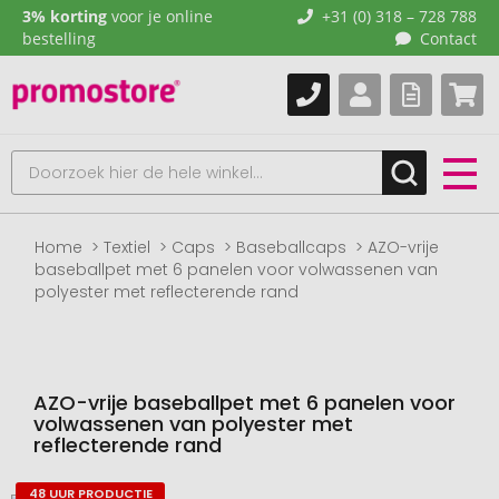
3% korting
voor je online
+31 (0) 318 – 728 788
bestelling
Contact
Home
Textiel
Caps
Baseballcaps
AZO-vrije
baseballpet met 6 panelen voor volwassenen van
polyester met reflecterende rand
AZO-vrije baseballpet met 6 panelen voor
volwassenen van polyester met
reflecterende rand
48 UUR PRODUCTIE