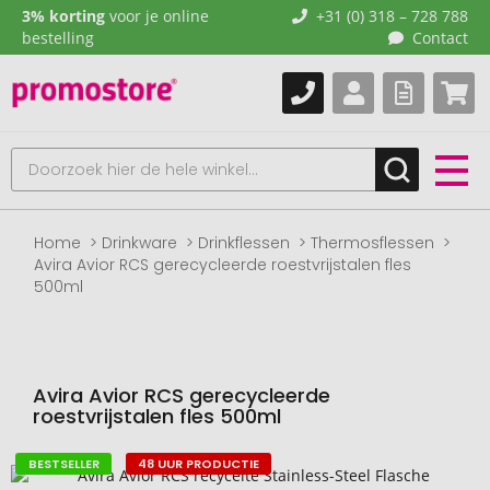
3% korting
voor je online
+31 (0) 318 – 728 788
bestelling
Contact
Home
Drinkware
Drinkflessen
Thermosflessen
Avira Avior RCS gerecycleerde roestvrijstalen fles
500ml
Avira Avior RCS gerecycleerde
roestvrijstalen fles 500ml
BESTSELLER
48 UUR PRODUCTIE
Naar