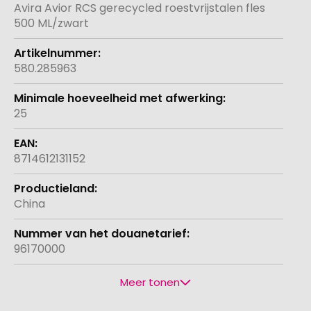
informatie
Avira Avior RCS gerecycled roestvrijstalen fles
500 ML/zwart
580.285963
25
8714612131152
China
96170000
Meer tonen