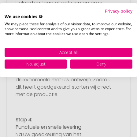
Upload uw logo of ontwerp op onze
afrekenpagina (checkout) en rond uw
Privacy policy
We use cookies 🍪
bestelling af. Mocht u op dit moment
We may place these for analysis of our visitor data, to improve our website,
geen geschikt bestand beschikbaar
show personalised content and to give you a great website experience. For
hebben, dan kunt u dit later aanleveren.
more information about the cookies we use open the settings.
Accept all
Stap 3:
No, adjust
Deny
Artikelvoorbeeld en goedkeuring
U ontvangt van ons een gratis
drukvoorbeeld met uw ontwerp. Zodra u
dit heeft goedgekeurd, starten wij direct
met de productie.
Stap 4:
Punctuele en snelle levering
Na uw goedkeuring van het