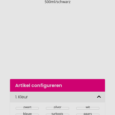
het
einde
van
de
afbeeldingengalerij
gaan
Naar
Artikel configureren
het
begin
van
1.
Kleur
de
afbeeldingengalerij
zwart
zilver
wit
blauw
turkoois
paars