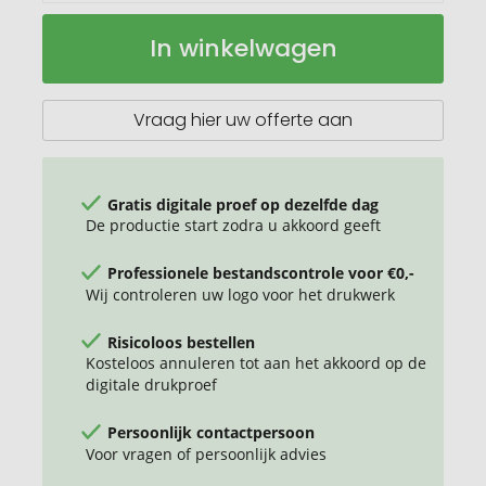
Avira
Op
In winkelwagen
Avior
voorraad
RCS
gerecycleerde
roestvrijstalen
Vraag hier uw offerte aan
fles
500ml
Gratis digitale proef op dezelfde dag
De productie start zodra u akkoord geeft
Professionele bestandscontrole voor €0,-
Wij controleren uw logo voor het drukwerk
Risicoloos bestellen
Kosteloos annuleren tot aan het akkoord op de
digitale drukproef
Persoonlijk contactpersoon
Voor vragen of persoonlijk advies