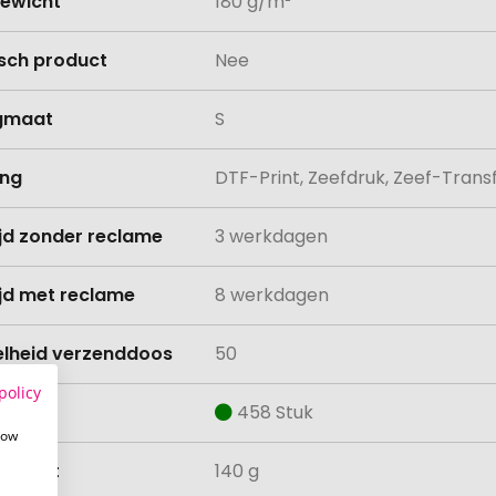
ewicht
180 g/m²
isch product
Nee
gmaat
S
ing
DTF-Print, Zeefdruk, Zeef-Transf
ijd zonder reclame
3 werkdagen
ijd met reclame
8 werkdagen
lheid verzenddoos
50
policy
aad
458 Stuk
how
ewicht
140 g