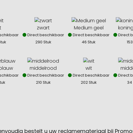
t
zwart
Medium geel
konin
schikbaar
Direct beschikbaar
Direct beschikbaar
Direct 
tuk
290 Stuk
46 Stuk
153
blauw
middelrood
wit
midd
schikbaar
Direct beschikbaar
Direct beschikbaar
Direct 
tuk
210 Stuk
202 Stuk
34
envoudig bestelt u uw reclamemateriaal bij Promo