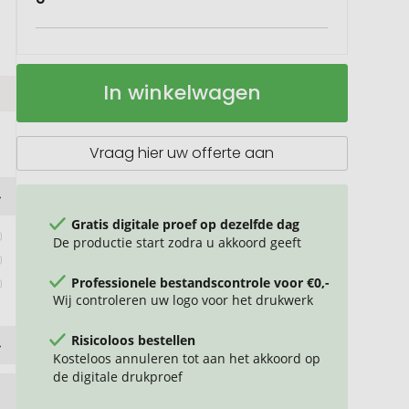
Austral
Op
In winkelwagen
unisex
voorraad
polo
met
korte
Vraag hier uw offerte aan
mouwen
Gratis digitale proef op dezelfde dag
De productie start zodra u akkoord geeft
 
Professionele bestandscontrole voor €0,-
Wij controleren uw logo voor het drukwerk
Risicoloos bestellen
Kosteloos annuleren tot aan het akkoord op
de digitale drukproef