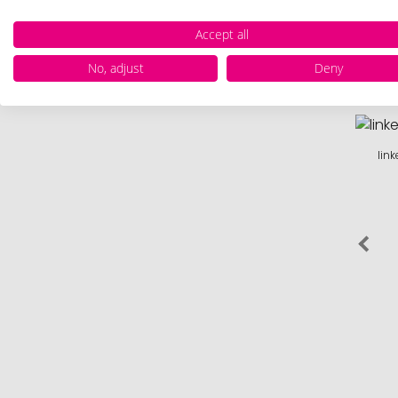
Accept all
No, adjust
Deny
Drukpositie
De drukpo
link