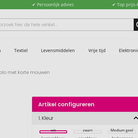
✔ Persoonlijk advies
✔ Top prijs-
n
Textiel
Levensmiddelen
Vrije tijd
Elektroni
 polo met korte mouwen
n
Artikel configureren
1.
Kleur
wit
zwart
Medium geel