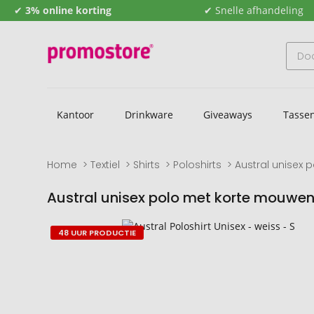
✔
3% online korting
✔ Snelle afhandeling
Kantoor
Drinkware
Giveaways
Tasse
Home
Textiel
Shirts
Poloshirts
Austral unisex
Austral unisex polo met korte mouwe
Naar
Naar
48 UUR PRODUCTIE
het
het
einde
begin
van
van
de
de
afbeeldingengalerij
afbeeldingengalerij
gaan