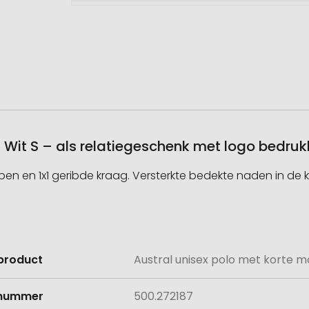
 Wit S – als relatiegeschenk met logo bedru
pen en 1x1 geribde kraag. Versterkte bedekte naden in de k
product
Austral unisex polo met korte 
e
lnummer
500.272187