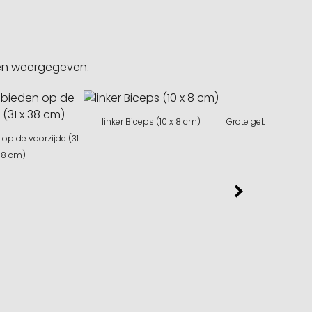
gen weergegeven.
linker Biceps (10 x 8 cm)
Grote gebieden op d
op de voorzijde (31
(31 x 38 x 3
38 cm)