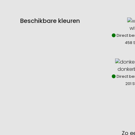
Beschikbare kleuren
wi
Direct be
458 S
donker
Direct be
201 S
Zo e