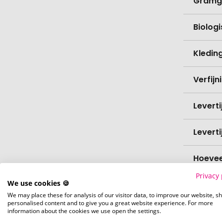
Gramg
Biolog
Kledin
Verfijn
Levert
Levert
Hoevee
Privacy 
We use cookies 🍪
Voorr
We may place these for analysis of our visitor data, to improve our website, s
personalised content and to give you a great website experience. For more
Nettog
information about the cookies we use open the settings.