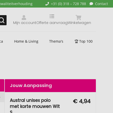
kwaliteitverhouding
+31 (0) 318 – 728 788
Contact
Mijn account
Offerte aanvraag
Winkelwagen
ca
Home & Living
Thema's
🏆 Top 100
Jouw Aanpassing
Austral unisex polo
€ 4,94
met korte mouwen Wit
S