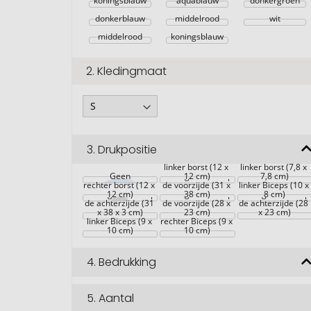
koningsblauw
aquablauw
donkergroen
donkerblauw
middelrood
wit
middelrood
koningsblauw
2.
Kledingmaat
3.
Drukpositie
linker borst (12 x 
linker borst (7,8 x 
Geen
Grote gebieden op 
12 cm)
7,8 cm)
rechter borst (12 x 
de voorzijde (31 x 
linker Biceps (10 x 
Grote gebieden op 
12 cm)
Grote gebieden op 
38 cm)
Grote gebieden op
8 cm)
de achterzijde (31 
de voorzijde (28 x 
de achterzijde (28 
x 38 x 3 cm)
23 cm)
x 23 cm)
linker Biceps (9 x 
rechter Biceps (9 x 
10 cm)
10 cm)
4.
Bedrukking
5.
Aantal